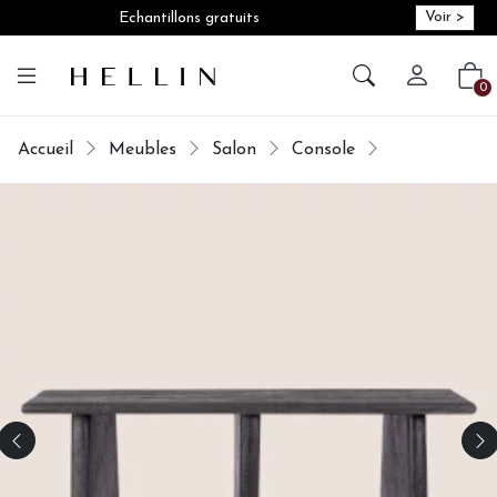
Voir >
Echantillons gratuits
Créer vot
Vot
0
Accueil
Meubles
Salon
Console