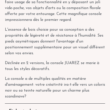
faire usage de sa fonctionnalité en y déposant un joli
vide-poche, vos objets d'arts ou la composition florale
offerte par votre entourage. Cette magnifique console
impressionnera dès le premier regard.
L'essence de bois choisie pour sa conception a des
propriétés de légèreté et de résistance à l'humidité. Ses
pieds asymétriques donnent l'avantage d'un
positionnement supplémentaire pour un visuel différent
selon vos envies.
Déclinée en 2 versions, la console JUAREZ se marie à
tous les styles décoratifs.
La console a de multiples qualités en matière
d'aménagement: votre créativité ira-t-elle vers un coloris
noir ou sa teinte naturelle pour un charme plus
scandinave?