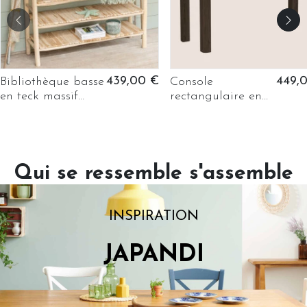
439,00 €
449,
Bibliothèque basse
Console
en teck massif
rectangulaire en
naturel -
céramique et
CATALINA
chêne fumé L100 -
SIMONE
Qui se ressemble s'assemble
INSPIRATION
JAPANDI