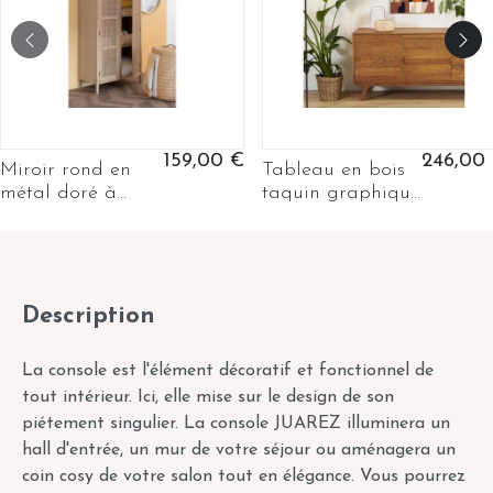
159,00 €
246,00
Miroir rond en
Tableau en bois
métal doré à
taquin graphique
bord haut D80 -
et coloré 63 x 78 -
PAKO
ARIAD
Description
La console est l'élément décoratif et fonctionnel de
tout intérieur. Ici, elle mise sur le design de son
piétement singulier. La console JUAREZ illuminera un
hall d'entrée, un mur de votre séjour ou aménagera un
coin cosy de votre salon tout en élégance. Vous pourrez