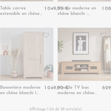
Table carrée
Vitrine moderne en
1 049,00 €
1 0
extensible en chêne
chêne blanchi -
blanchi L140/200 -
BOSTON
BOSTON
Bonnetière moderne
Meuble TV bas
1 049,00 €
629
en chêne blanchi 1
moderne en chêne
porte - BOSTON
clair 2 portes 2
niches - BOSTON
Affichage 1-24 de 38 article(s)