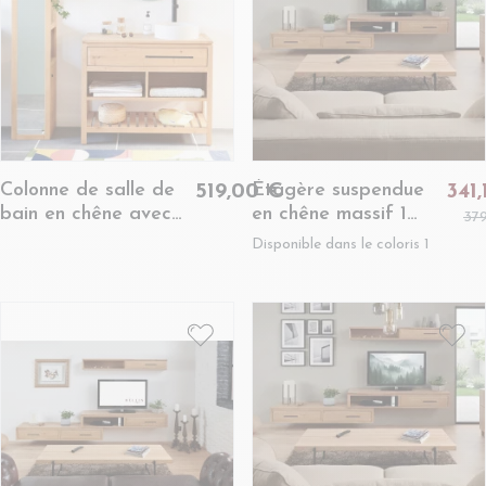
Colonne de salle de
Étagère suspendue
519,00 €
341
bain en chêne avec
en chêne massif 1
37
miroir 3 niche 1 porte
porte 1 niche -
Disponible dans le coloris 1
- BOSTON
BOSTON