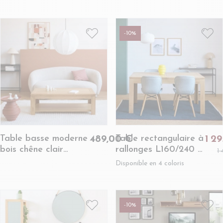
clair 2 portes 2 tiroirs
BOSTON
- BOSTON
-10%
Table basse moderne
Table rectangulaire à
489,00 €
1 2
bois chêne clair
rallonges L160/240 +
1
massif - BOSTON
4 chaises tissu -
Disponible en 4 coloris
BOSTON
-10%