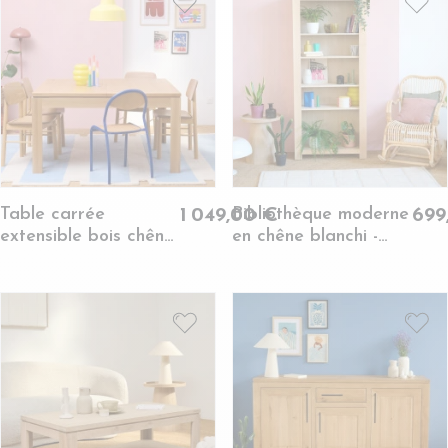
Table carrée
Bibliothèque moderne
1 049,00 €
699
extensible bois chêne
en chêne blanchi -
clair massif L140/200
BOSTON
- BOSTON