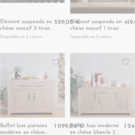
Élément suspendu en
Élément suspendu en
529,00 €
419
chêne massif 2 tiroirs
chêne massif 1 tiroir 1
- BOSTON
niche - BOSTON
Disponible en 2 coloris
Disponible en 2 coloris
Buffet bas parisien
Buffet bas moderne
1 099,00 €
1 2
moderne en chêne
en chêne blanchi 3