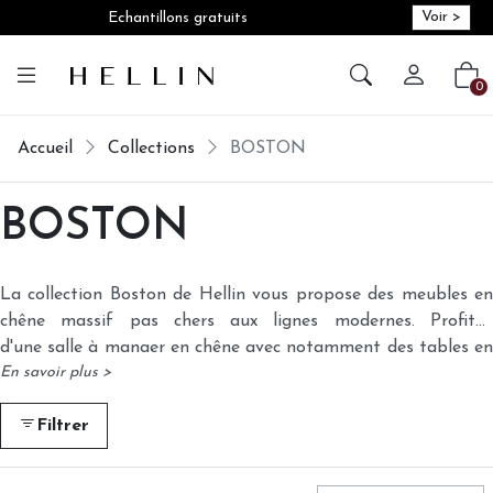
Voir >
Echantillons gratuits
Créer vot
Vot
0
Accueil
Collections
BOSTON
BOSTON
La collection Boston de Hellin vous propose des meubles en
chêne massif pas chers aux lignes modernes. Profitez
d'une salle à manger en chêne avec notamment des tables en
En savoir plus >
chêne massif, grandes et conviviales.
Filtrer