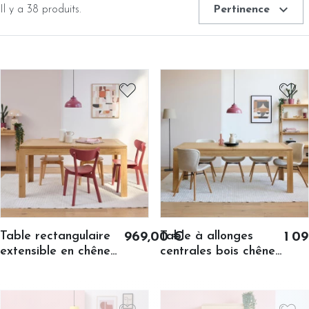
expand_more
Il y a 38 produits.
Pertinence
Table rectangulaire
Table à allonges
969,00 €
1 0
extensible en chêne
centrales bois chêne
clair L160/240 -
clair massif
BOSTON
L200/280 - BOSTON