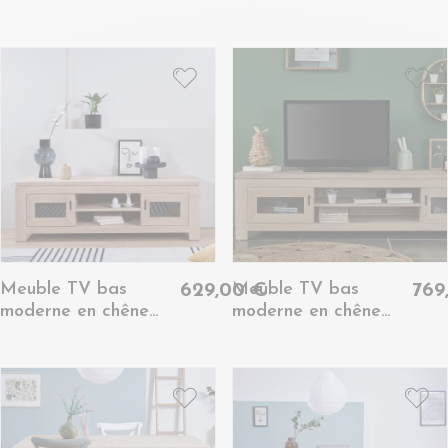
blanchi 2 portes 2
portes 1 tiroir -
tiroirs - BOSTON
BOSTON
Meuble TV bas
Meuble TV bas
629,00 €
769
moderne en chêne
moderne en chêne
blanchi 2 portes 2
blanchi L180 -
niches - BOSTON
BOSTON