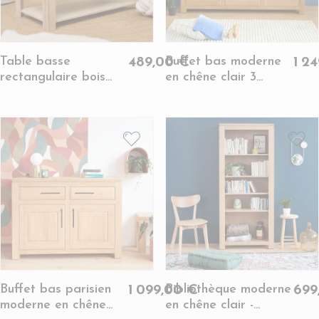
Table basse
Buffet bas moderne
489,00 €
1 2
rectangulaire bois
en chêne clair 3
chêne blanchi massif -
portes 1 tiroir -
BOSTON
BOSTON
Buffet bas parisien
Bibliothèque moderne
1 099,00 €
699
moderne en chêne
en chêne clair -