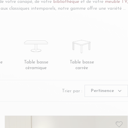
de votre canapé, de votre
bibliothèque
et de votre
meuble TV,
 aux classiques intemporels, notre gamme offre une variété de
ce ou une table basse ronde pour une touche d'élégance, nous
se
Table basse
Table basse
céramique
carrée
expand_more
Pertinence
Trier par :