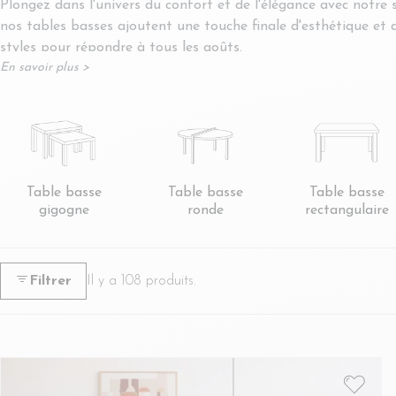
Plongez dans l'univers du confort et de l'élégance avec notre 
nos tables basses ajoutent une touche finale d'esthétique et 
styles pour répondre à tous les goûts.
En savoir plus >
Que vous recherchiez une table basse gigogne pour maximiser
avons ce qu'il vous faut pour compléter votre décor avec styl
Parcourez notre collection de
décoration
et trouvez la pièce p
Table basse
Table basse
Table basse
gigogne
ronde
rectangulaire
Filtrer
Il y a 108 produits.