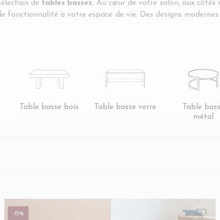
sélection de
tables basses.
Au cœur de votre salon, aux côtés 
de fonctionnalité à votre espace de vie. Des designs modernes
 l'espace, une table basse relevable pour plus de polyvalen
e.
arfaite pour votre salon.
Table basse bois
Table basse verre
Table bas
métal
-15%