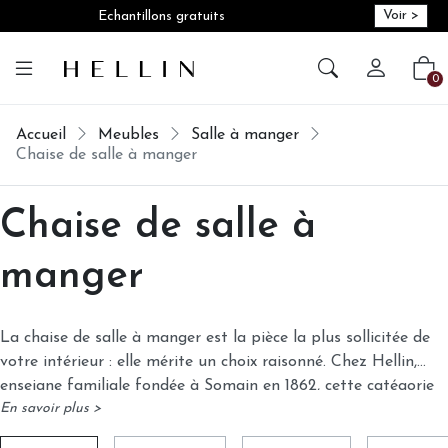
Voir >
Echantillons gratuits
Créer vot
Vot
0
Accueil
Meubles
Salle à manger
Chaise de salle à manger
Chaise de salle à
manger
La chaise de salle à manger est la pièce la plus sollicitée de
votre intérieur : elle mérite un choix raisonné. Chez Hellin,
enseigne familiale fondée à Somain en 1862, cette catégorie
En savoir plus >
regroupe plus de 50 modèles disponibles en lot de 2 ou de 4,
dans des matières aussi diverses que le chêne massif, le hêtre,