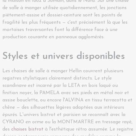
la maison en 1862 à Somain, dans le Nord. Sur une chaise
de salle à manger utilisée quotidiennement, les jonctions
piétement-assise et dossier-ceinture sont les points de
fragilité les plus fréquents — c'est précisément là que les
mortaises traversantes font la différence face à une
production courante en panneaux agglomérés.
Styles et univers disponibles
Les chaises de salle à manger Hellin couvrent plusieurs
registres stylistiques clairement distincts. Le style
scandinave est incarné par la LETA en bois laqué ou
finition noyer, la PAMELA avec ses pieds en métal noir et
assise bouclette, ou encore l'ALVINA en tissu terracotta et
chêne — des silhouettes légères adaptées aux intérieurs
épurés. L'univers bistrot et parisien se reconnaît avec la
CYRANO en orme ou la MONTMARTRE en tressage rayé,
des
chaises bistrot
à l'esthétique rétro assumée. Le registre