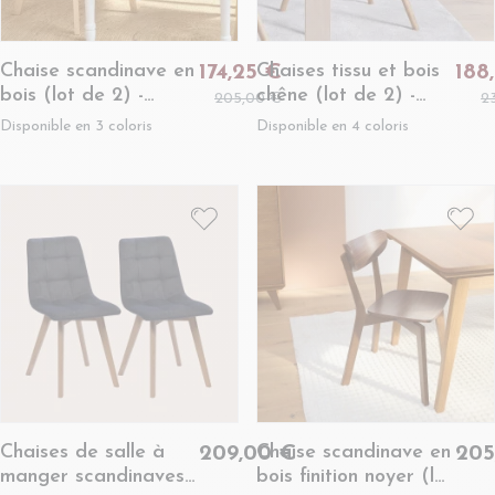
Chaise scandinave en
Chaises tissu et bois
174,25 €
188
bois (lot de 2) -
chêne (lot de 2) -
205,00 €
2
LETA
MATILDA
Disponible en 3 coloris
Disponible en 4 coloris
Chaises de salle à
Chaise scandinave en
209,00 €
205
manger scandinaves
bois finition noyer (lot