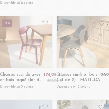
en tissu (lot de 2) -
de 2) - LETA
Disponible en 2 coloris
ALISON
-15%
Chaises scandinaves
Chaises simili et bois
174,25 €
269
en bois laqué (lot de
(lot de 2) - MATILDA
205,00 €
2) - LETA
Disponible en 3 coloris
Disponible en 2 coloris