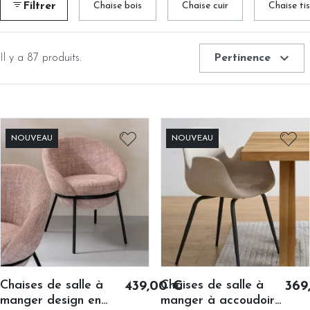
Filtrer
Chaise bois
Chaise cuir
Chaise ti
le teck, le tissu bouclette, le velours ou le rotin. Des chaises
sans accoudoirs aux fauteuils de salle à manger pivotants, les
formats couvrent tous les profils de table et de convives.
expand_more
Il y a 87 produits.
Pertinence
NOUVEAU
NOUVEAU
Chaises de salle à
Chaises de salle à
439,00 €
369
manger design en
manger à accoudoirs