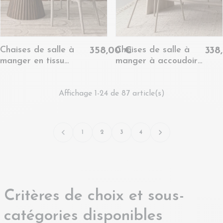
Chaises de salle à
Chaises de salle à
358,00 €
338
manger en tissu
manger à accoudoirs
moucheté beige (lot
en velours gris (lot de
de 2) - LILY
2) - LIA
Affichage 1-24 de 87 article(s)


1
2
3
4
Critères de choix et sous-
catégories disponibles