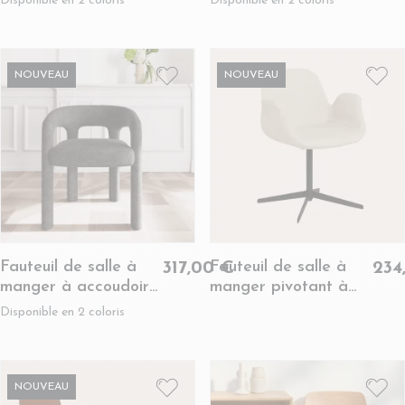
Disponible en 2 coloris
Disponible en 2 coloris
CLAYTON
NOUVEAU
NOUVEAU
Fauteuil de salle à
Fauteuil de salle à
317,00 €
234
manger à accoudoirs
manger pivotant à
en tissu - ARTEMIS
accoudoirs beige
Disponible en 2 coloris
clair - BETINA
NOUVEAU