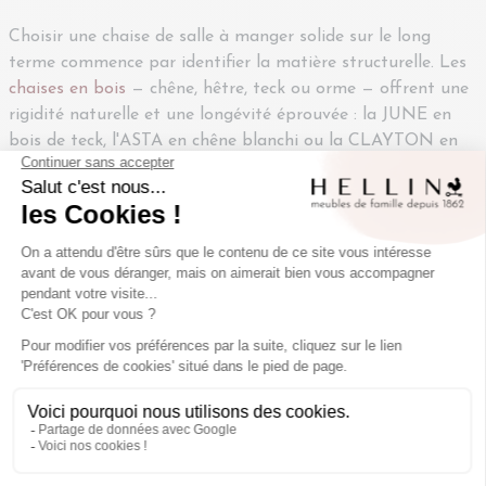
Choisir une chaise de salle à manger solide sur le long
terme commence par identifier la matière structurelle. Les
chaises en bois
— chêne, hêtre, teck ou orme — offrent une
rigidité naturelle et une longévité éprouvée : la JUNE en
bois de teck, l'ASTA en chêne blanchi ou la CLAYTON en
hêtre massif illustrent cette gamme. Pour quelle matière
opter pour une chaise de salle à manger qui dure plus de
20 ans ? Le chêne massif et le hêtre restent les références,
notamment parce que leurs fibres compactes absorbent
les contraintes mécaniques liées à l'usage quotidien. Les
chaises en tissu
— bouclette, chenille, tissu moucheté ou
velours côtelé — apportent un confort d'assise immédiat,
avec des modèles comme la ELYA en chêne et bouclette
taupe, la LOU en tissu chenillé ou la LILY en tissu
moucheté beige. Pour un intérieur où le confort prime lors
des repas longs, les
chaises en velours
comme la LIA ou la
SARINA offrent un maintien moelleux. Les chaises à assise
tressée ou en rotin — SOFIA, BISTROT, ASTA,