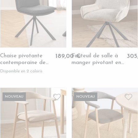
Chaise pivotante
Fauteuil de salle à
189,00 €
305
contemporaine de
manger pivotant en
salle à manger en
tissu beige (lot de 2)
Disponible en 2 coloris
tissu - KELLY
- ELIO
NOUVEAU
NOUVEAU