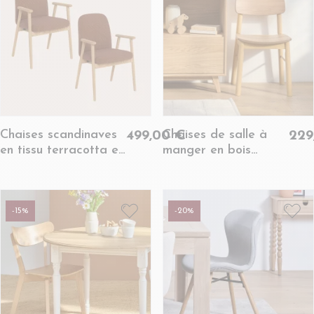
Chaises scandinaves
Chaises de salle à
499,00 €
229
en tissu terracotta et
manger en bois
chêne (lot de 2) -
naturel (lot de 2) -
ALVINA
IZIA
-15%
-20%