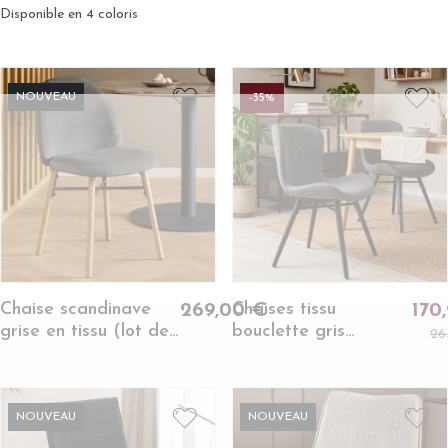
tissu (lot de 2) -
beige clair (lot de 2)
Disponible en 4 coloris
MERO
- BETINA
NOUVEAU
-35%
Chaise scandinave
Chaises tissu
269,00 €
170
grise en tissu (lot de
bouclette gris
26
2) - SYBILLE
anthracite et bois
chêne (lot de 2) -
MATILDA
NOUVEAU
NOUVEAU