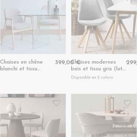
Chaises en chêne
Chaises modernes
399,00 €
299
blanchi et tissu
bois et tissu gris (lot
bouclette beige (lot
de 2) - EARL
Disponible en 2 coloris
de 2) - LEA