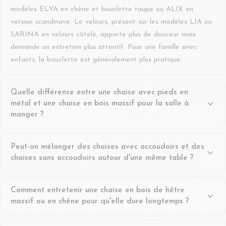
modèles ELYA en chêne et bouclette taupe ou ALIX en
version scandinave. Le velours, présent sur les modèles LIA ou
SARINA en velours côtelé, apporte plus de douceur mais
demande un entretien plus attentif. Pour une famille avec
enfants, la bouclette est généralement plus pratique.
Quelle différence entre une chaise avec pieds en
métal et une chaise en bois massif pour la salle à
manger ?
Une chaise à pieds en métal, comme la DIANE ou la GERDA
Peut-on mélanger des chaises avec accoudoirs et des
en métal noir et bouclette, offre légèreté visuelle et facilité
chaises sans accoudoirs autour d'une même table ?
d'entretien, idéale pour un style industriel ou contemporain.
Une chaise en bois massif — hêtre sur le modèle CLAYTON ou
Oui, à condition de soigner la cohérence des matières ou des
teck sur la JUNE — apporte chaleur, robustesse et durabilité
Comment entretenir une chaise en bois de hêtre
coloris. Une approche courante consiste à placer des fauteuils
sur le long terme. Le bois massif vieillit bien et peut être
massif ou en chêne pour qu'elle dure longtemps ?
à accoudoirs en bout de table — comme le BETINA pivotant
retravaillé ; le métal reste inaltérable mais moins réparable.
ou l'ARTEMIS en tissu — et des chaises sans accoudoirs sur les
Un bois massif, qu'il s'agisse du hêtre de la chaise AYA ou du