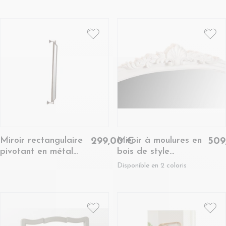
D60 - PAKO
D80 - PAKO
Miroir rectangulaire
Miroir à moulures en
299,00 €
509
pivotant en métal
bois de style
doré vieilli H106 -
romantique H145 -
Disponible en 2 coloris
HERCULE
BETSY