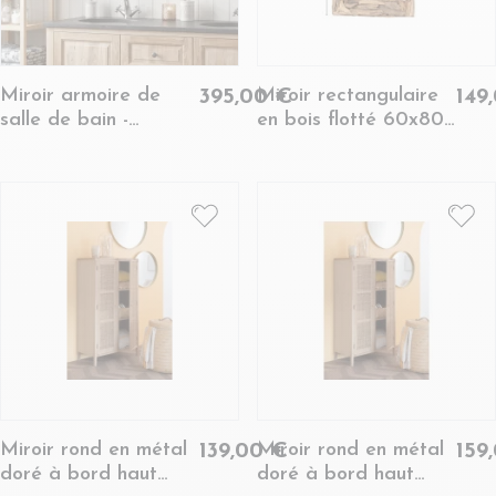
Miroir armoire de
Miroir rectangulaire
395,00 €
149
salle de bain -
en bois flotté 60x80 -
VIENNE II
WIMEREUX
Miroir rond en métal
Miroir rond en métal
139,00 €
159
doré à bord haut
doré à bord haut