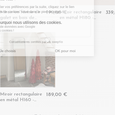
Miroir en forme de
Miroir rectangulaire
199,00 €
339
galet en bois de
en métal H180 -
manguier L83 L -
MARWAN
BRUNO
Miroir rectangulaire
189,00 €
en métal H160 -
MARWAN