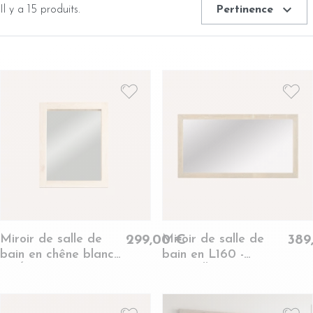
expand_more
Il y a 15 produits.
Pertinence
Miroir de salle de
Miroir de salle de
299,00 €
389
bain en chêne blanchi
bain en L160 -
- VÉRONE
HANOÏ