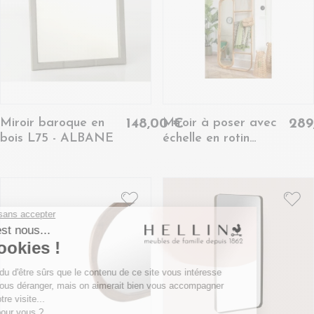
Miroir baroque en
Miroir à poser avec
148,00 €
289
bois L75 - ALBANE
échelle en rotin
naturel - KRUGER