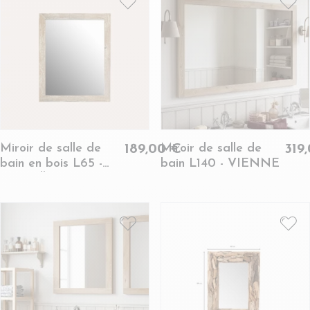
Miroir de salle de
Miroir de salle de
189,00 €
319
bain en bois L65 -
bain L140 - VIENNE
HANOÏ