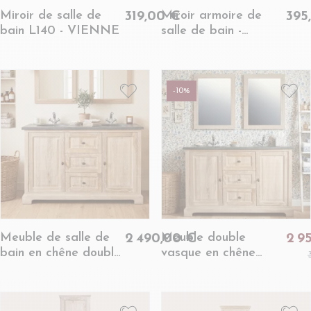
Miroir de salle de
Miroir armoire de
319,00 €
395
bain L140 - VIENNE
salle de bain -
VIENNE II
-10%
Meuble de salle de
Meuble double
2 490,00 €
2 9
bain en chêne double
vasque en chêne
vasque et plan en
blanchie L140 et 2
pierre - VIENNE II
miroirs (ensemble) -
VIENNE II