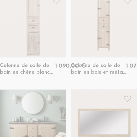
Colonne de salle de
Colonne de salle de
1 090,00 €
1 0
bain en chêne blanchi
bain en bois et métal
gauche - VIENNE II
- LAURINA