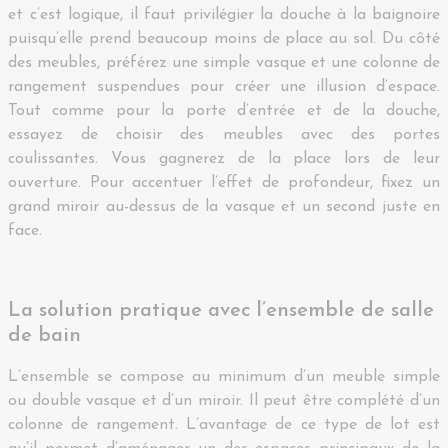
et c’est logique, il faut privilégier la douche à la baignoire
puisqu’elle prend beaucoup moins de place au sol. Du côté
des meubles, préférez une simple vasque et une colonne de
rangement suspendues pour créer une illusion d’espace.
Tout comme pour la porte d’entrée et de la douche,
essayez de choisir des meubles avec des portes
coulissantes. Vous gagnerez de la place lors de leur
ouverture. Pour accentuer l’effet de profondeur, fixez un
grand miroir au-dessus de la vasque et un second juste en
face.
La solution pratique avec l’ensemble de salle
de bain
L’ensemble se compose au minimum d’un meuble simple
ou double vasque et d’un miroir. Il peut être complété d’un
colonne de rangement. L’avantage de ce type de lot est