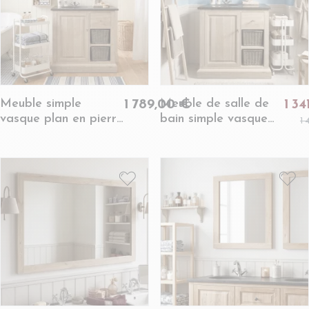
Meuble simple
Meuble de salle de
1 789,00 €
1 3
vasque plan en pierre
bain simple vasque
1
et miroir L90
chêne blanchi et
(ensemble) -
pierre L90 -
VÉRONE
VÉRONE