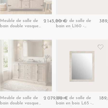
Meuble de salle de
Miroir de salle de
2 145,00 €
389
bain double vasque
bain en L160 -
en bois et métal L148
HANOÏ
- LAURINA
Meuble de salle de
Miroir de salle de
2 079,00 €
189
bain double vasque
bain en bois L65 -