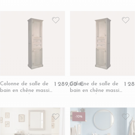
1 colonne G
2 colonnes
(ensemble) -
(ensemble) -
VERONE
VERONE
Colonne de salle de
Colonne de salle de
1 289,00 €
1 2
bain en chêne massif
bain en chêne massif
gauche - VÉRONE
droite - VÉRONE
-10%