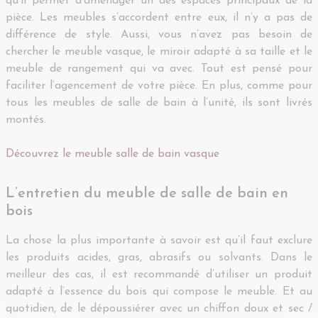
qu’il permet d’aménager un des espaces principaux de la
pièce. Les meubles s’accordent entre eux, il n’y a pas de
différence de style. Aussi, vous n’avez pas besoin de
chercher le meuble vasque, le miroir adapté à sa taille et le
meuble de rangement qui va avec. Tout est pensé pour
faciliter l’agencement de votre pièce. En plus, comme pour
tous les meubles de salle de bain à l’unité, ils sont livrés
montés.
Découvrez le meuble salle de bain vasque
L’entretien du meuble de salle de bain en
bois
La chose la plus importante à savoir est qu’il faut exclure
les produits acides, gras, abrasifs ou solvants. Dans le
meilleur des cas, il est recommandé d’utiliser un produit
adapté à l’essence du bois qui compose le meuble. Et au
quotidien, de le dépoussiérer avec un chiffon doux et sec /