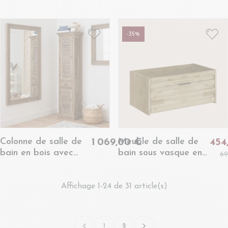
en bois et pierre L177
HANOÏ
- HANOÏ
-35%
Colonne de salle de
Meuble de salle de
1 069,00 €
454
bain en bois avec
bain sous vasque en
69
porte en bois gauche
bois L80 - BENOA
- HANOÏ
Affichage 1-24 de 31 article(s)


1
2