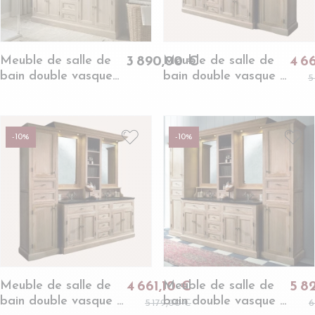
Meuble de salle de
Meuble de salle de
3 890,00 €
4 6
bain double vasque
bain double vasque +
5
en chêne massif et sa
1 colonne D
crédence - VÉRONE
(ensemble) -
VERONE
-10%
-10%
Meuble de salle de
Meuble de salle de
4 661,10 €
5 8
bain double vasque +
bain double vasque +
5 179,00 €
6