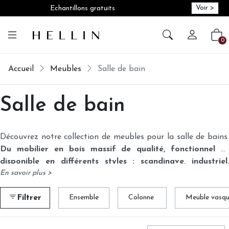
Voir >
Echantillons gratuits
Créer vot
Vot
0
Accueil
Meubles
Salle de bain
Salle de bain
Découvrez notre collection de meubles pour la salle de bains.
Du mobilier en bois massif de qualité, fonctionnel et
disponible en différents styles : scandinave, industriel,
En savoir plus >
romantique, moderne, exotique...
En plus de la structure en
chêne ou en acacia, certains de nos modèles sont équipés
Filtrer
Ensemble
Colonne
Meuble vasq
d’éléments en métal, pierre, polybéton ou céramique
(notamment pour les lavabos).
Choisissez votre meuble en
fonction de la décoration, de la place disponible et du