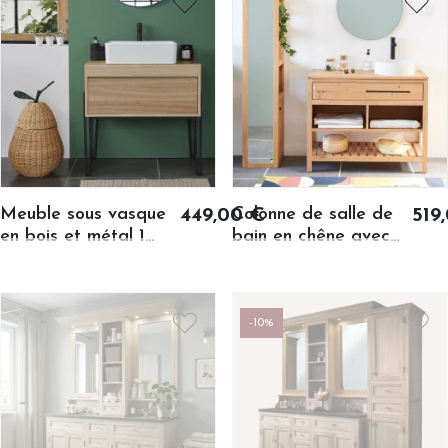
Meuble sous vasque
Colonne de salle de
449,00 €
519
en bois et métal 1
bain en chêne avec
tiroir L80 -
miroir 3 niche 1 porte
BRIGHTON
- BOSTON
-10%