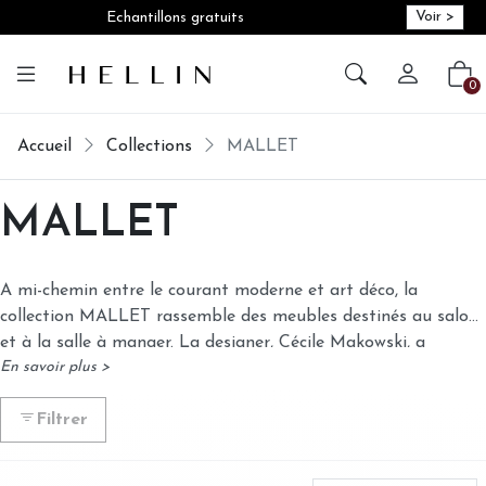
Voir >
Echantillons gratuits
Créer vot
Vot
0
Accueil
Collections
MALLET
MALLET
A mi-chemin entre le courant moderne et art déco, la
collection MALLET rassemble des meubles destinés au salon
et à la salle à manger. La designer, Cécile Makowski, a
En savoir plus >
imaginé cette collection comme un trait d'union esthétique
entre hier et demain "la madeleine de Proust contemporaine".
Filtrer
Des meubles aux caractères affirmés, aux détails graphiques
et adaptés à nos intérieurs actuels. Les élégantes poignées
métalliques viennent souligner les tiroirs et les portes. Les