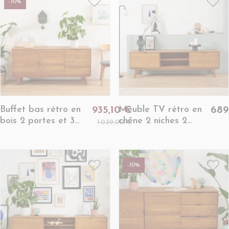
-10%
Buffet bas rétro en
Meuble TV rétro en
935,10 €
689
bois 2 portes et 3
chêne 2 niches 2
1 039,00 €
tiroirs L160 bronze -
portes L180 noir -
MALLET
MALLET
-10%