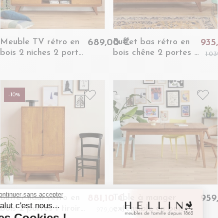
Meuble TV rétro en
Buffet bas rétro en
689,00 €
935
bois 2 niches 2 portes
bois chêne 2 portes 3
1 0
L180 bronze -
tiroirs L160 noir -
MALLET
MALLET
-10%
Buffet haut rétro en
Table à manger
881,10 €
959
bois 2 portes 1 tiroir
extensible en bois
979,00 €