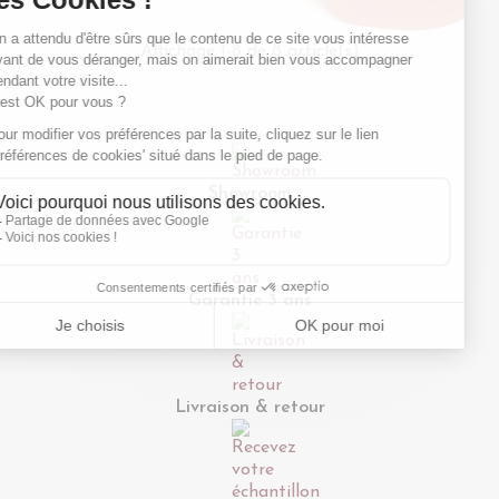
L80 H140 noir -
massif noir 6/12
MALLET
places L160/240 -
MALLET
Affichage 1-8 de 8 article(s)
Showroom
Garantie 3 ans
Livraison & retour