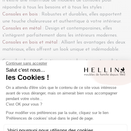
Il existe une multitude de modèles de consoles pour
répondre à tous les besoins et à tous les styles :
Consoles en bois
: Robustes et durables, elles apportent
une touche chaleureuse et authentique à votre intérieur.
Consoles en métal
: Design et contemporaines, elles
s'intègrent parfaitement dans les intérieurs modernes.
Consoles en bois et métal
: Alliant les avantages des deux
matériaux, elles offrent un look unique et indémodable.
Consoles design : Créations originales et avant-gardistes,
elles sont parfaites pour ceux qui souhaitent apporter une
touche d'originalité à leur décoration.
Où installer une console ?
Une console peut trouver sa place dans de nombreuses
pièces de votre maison :
Entrée: Pour accueillir vos invités et ranger vos clés, votre
courrier et vos objets du quotidien.