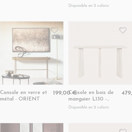
métal L120 - DILI
Disponible en 2 coloris
Console en verre et
Console en bois de
199,00 €
479
métal - ORIENT
manguier L130 -
JUAREZ
Disponible en 2 coloris