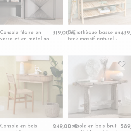
Console filaire en
Bibliothèque basse en
319,00 €
439
verre et en métal noir
teck massif naturel -
L107 - SPIRALE
CATALINA
Console en bois
Console en bois brut
249,00 €
589