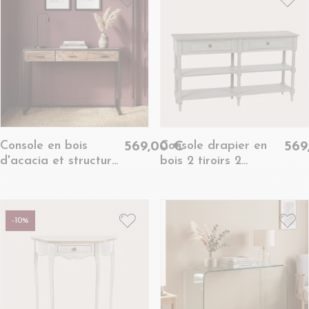
Console en bois
Console drapier en
569,00 €
569
d'acacia et structure
bois 2 tiroirs 2
en métal 3 tiroirs -
tablettes - EDWARD
ELEANOR
-10%