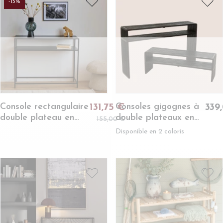
-15%
Console rectangulaire
Consoles gigognes à
131,75 €
339
double plateau en
double plateaux en
155,00 €
métal noir L100 -
teck recyclé (set de
Disponible en 2 coloris
CASSIA
2) - OSAKA