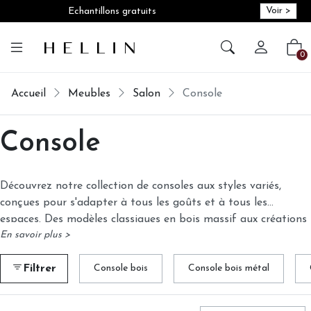
Voir >
Echantillons gratuits
Créer vot
Vot
0
Accueil
Meubles
Salon
Console
Console
Découvrez notre collection de consoles aux styles variés,
conçues pour s'adapter à tous les goûts et à tous les
espaces. Des modèles classiques en bois massif aux créations
En savoir plus >
plus contemporaines en métal, nos consoles allient
esthétisme et fonctionnalité. Console bois, console métal,
Filtrer
Console bois
Console bois métal
console bois métal : trouvez la pièce unique qui sublimera
votre entrée, votre salon ou votre chambre.