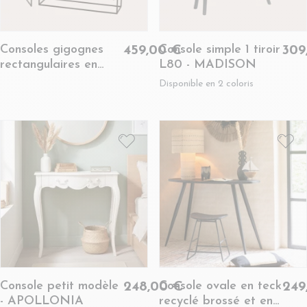
Consoles gigognes
Console simple 1 tiroir
459,00 €
309
rectangulaires en
L80 - MADISON
métal rouille noir
Disponible en 2 coloris
L100 (set de 2) -
BIJAGOS
Console petit modèle
Console ovale en teck
248,00 €
249
- APOLLONIA
recyclé brossé et en