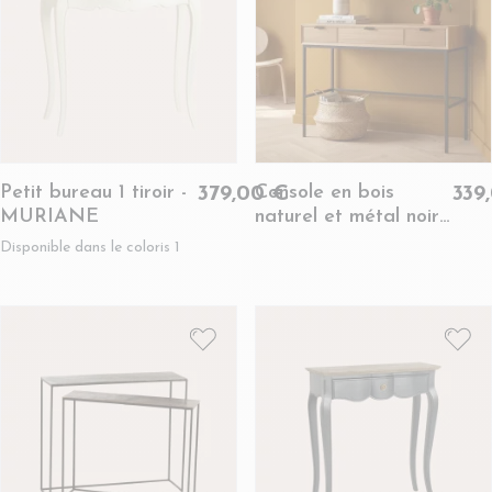
Petit bureau 1 tiroir -
Console en bois
379,00 €
339
MURIANE
naturel et métal noir
avec 3 tiroirs -
Disponible dans le coloris 1
ESTER