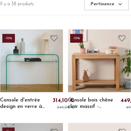
expand_more
Il y a 38 produits.
Pertinence
-10%
-10%
Console d'entrée
Console bois chêne
314,10 €
449
design en verre à
clair massif -
349,00 €
49
double plateau L110 -
BOSTON
IDORA