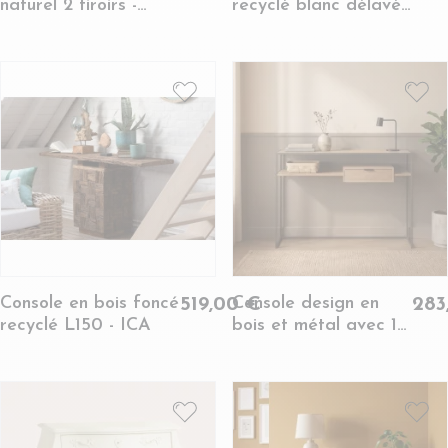
naturel 2 tiroirs -
recyclé blanc délavé
ORIGAMI
L150 - UTAH
Console en bois foncé
Console design en
519,00 €
283
recyclé L150 - ICA
bois et métal avec 1
tiroir - ESTER