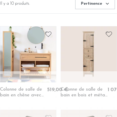
expand_more
intérieurs. Gagnez en espace et en organisation tout en
Il y a 10 produits.
Pertinence
ajoutant une touche d'élégance à votre salle de bain.
Colonne de salle de
Colonne de salle de
519,00 €
1 0
bain en chêne avec
bain en bois et métal
miroir 3 niche 1 porte
- LAURINA
- BOSTON