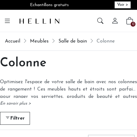
Voir >
Echantillons gratuits
Créer vot
Vot
0
Accueil
Meubles
Salle de bain
Colonne
Colonne
Optimisez l'espace de votre salle de bain avec nos colonnes
de rangement ! Ces meubles hauts et étroits sont parfaits
pour ranger vos serviettes, produits de beauté et autres
En savoir plus >
accessoires. Étagères ajustables, tiroirs et portes vous
permettent de personnaliser votre rangement à l'infini.
Filtrer
Disponibles dans une variété de styles (moderne,
contemporain, classique) et de matériaux (bois, mélaminé),
nos colonnes s'intègrent harmonieusement à tous les