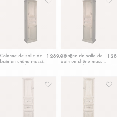
Colonne de salle de
Colonne de salle de
1 289,00 €
1 2
bain en chêne massif
bain en chêne massif
gauche - VÉRONE
droite - VÉRONE