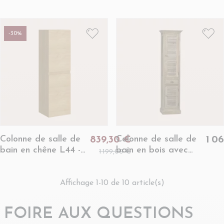
porte vitrée gauche -
porte en bois gauche
HANOÏ
- HANOÏ
-30%
Colonne de salle de
Colonne de salle de
839,30 €
1 0
bain en chêne L44 -
bain en bois avec
1 199,00 €
NAPOLI
porte en bois droite -
HANOÏ
Affichage 1-10 de 10 article(s)
FOIRE AUX QUESTIONS