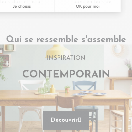
bois clair et tissu
banc en bois de
bouclette écru
manguier
L120 - FLORIAN
marqueté L140 -
BLAS
Qui se ressemble s'assemble
INSPIRATION
CONTEMPORAIN
Découvrir