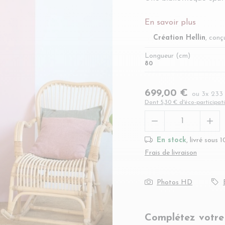
En savoir plus
Création Hellin
, conç
Longueur (cm)
80
699,00 €
ou 3x 23
Dont 5,30 € d'éco-participat


En stock
, livré sous 1
Frais de livraison
Photos HD
Complétez votre