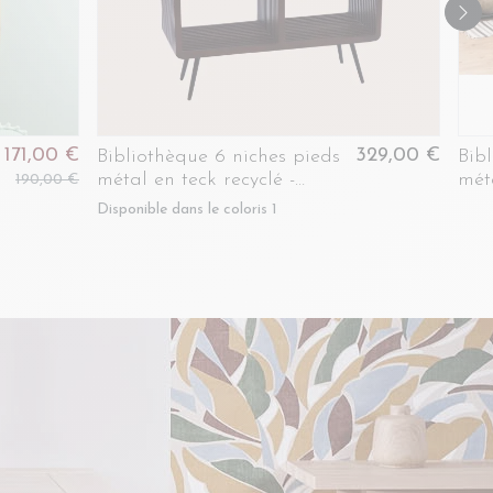
171,00 €
329,00 €
Bibliothèque 6 niches pieds
Bib
métal en teck recyclé -
méta
190,00 €
MILAN
HA
Disponible dans le coloris 1