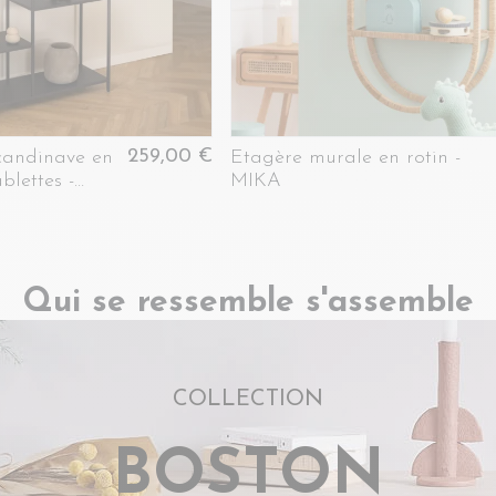
259,00 €
candinave en
Etagère murale en rotin -
blettes -
MIKA
Qui se ressemble s'assemble
COLLECTION
BOSTON