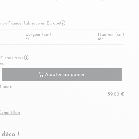
More information about origin
u en France, fabriqué en Europe
Largeur (cm)
Hauteur (cm)
35
185
En savoir plus sur le paiement en plusieurs fois
3 €
sans frais
ion
Ajouter au panier
0 jours
59,00 €
Échantillon
 déco !