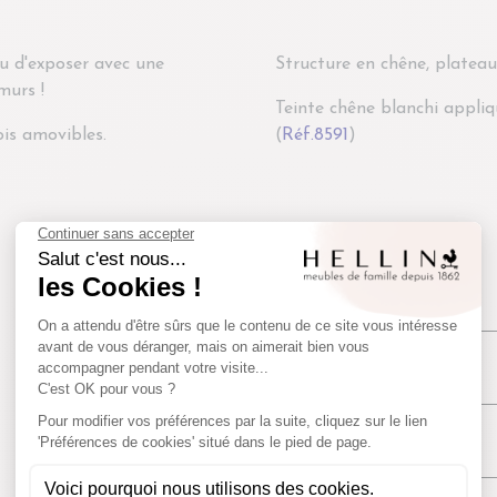
u d'exposer avec une
Structure en chêne, platea
murs !
Teinte chêne blanchi appliqu
ois amovibles.
(
Réf.8591
)
Origine
Europe
Fiche technique
Colis