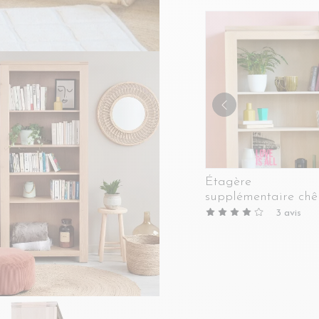
Étagère
supplémentaire chê
blanchi pour
3
avis
Bibliothèque -
BOSTON