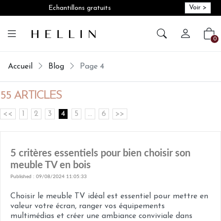
Voir >
Echantillons gratuits
Créer vot
Vot
0
Accueil
Blog
Page 4
55 ARTICLES
<<
1
2
3
4
5
...
6
>>
5 critères essentiels pour bien choisir son
meuble TV en bois
Published : 09/08/2024 11:05:33
Choisir le meuble TV idéal est essentiel pour mettre en
valeur votre écran, ranger vos équipements
multimédias et créer une ambiance conviviale dans