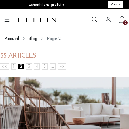
Voir >
Echantillons gratuits
Créer vot
Vot
0
Accueil
Blog
Page 2
55 ARTICLES
<<
1
2
3
4
5
...
>>