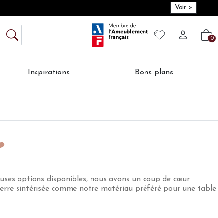
Voir >
Mon compte
S'inscrire
Connexion
Votre liste de so
-
Créer vot
Vot
0
Inspirations
Bons plans
️
reuses options disponibles, nous avons un coup de cœur
pierre sintérisée comme notre matériau préféré pour une table