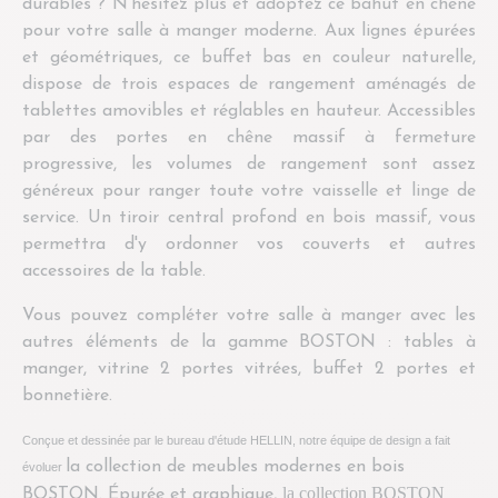
durables ? N'hésitez plus et adoptez ce bahut en chêne
pour votre salle à manger moderne. Aux lignes épurées
et géométriques, ce buffet bas en couleur naturelle,
dispose de trois espaces de rangement aménagés de
tablettes amovibles et réglables en hauteur. Accessibles
par des portes en chêne massif à fermeture
progressive, les volumes de rangement sont assez
généreux pour ranger toute votre vaisselle et linge de
service. Un tiroir central profond en bois massif, vous
permettra d'y ordonner vos couverts et autres
accessoires de la table.
Vous pouvez compléter votre salle à manger avec les
autres éléments de la gamme BOSTON : tables à
manger, vitrine 2 portes vitrées, buffet 2 portes et
bonnetière.
Conçue et dessinée par le bureau d'étude HELLIN, notre équipe de design a fait
la collection de meubles modernes en bois
évoluer
la collection BOSTON
BOSTON. Épurée et graphique,