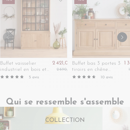
2 421,00 €
1 
Buffet vaisselier
Buffet bas 3 portes 3
industriel en bois et
tiroirs en chêne
2 690,00 €
métal 4 portes -
massif naturel -
5
avis
10
avis
VICTORIA
VICTORIA
Qui se ressemble s'assemble
COLLECTION