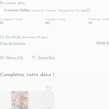
En savoir plus
More infor
Création Hellin
, conçu en France, fabriqué en Europe
Longueur (cm)
Largeur (cm)
Hauteur (cm)
50
182
92
En stock
, livré sous 10 jours
Frais de livraison
59,00 €
Photos HD
Échantillon
Complétez votre déco !