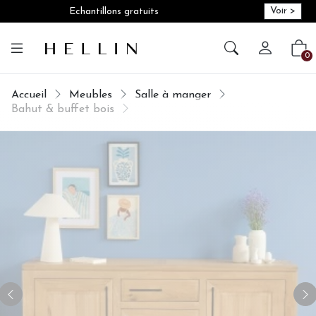
Voir >
Echantillons gratuits
Créer vot
Vot
0
Accueil
Meubles
Salle à manger
Bahut & buffet bois