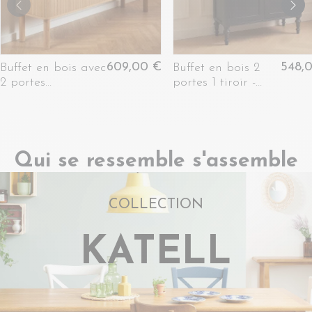
609,00 €
548,
Buffet en bois avec
Buffet en bois 2
2 portes
portes 1 tiroir -
coulissantes L160 -
NEYLA
GAYNEL
Qui se ressemble s'assemble
COLLECTION
KATELL