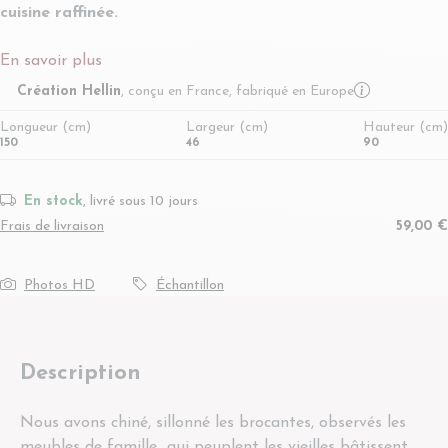
cuisine raffinée.
En savoir plus
More infor
Création Hellin
, conçu en France, fabriqué en Europe
Longueur (cm)
Largeur (cm)
Hauteur (cm)
150
46
90
En stock
, livré sous 10 jours
Frais de livraison
59,00 €
Photos HD
Échantillon
Description
Nous avons chiné, sillonné les brocantes, observés les
meubles de famille
qui peuplent les vieilles bâtissent,