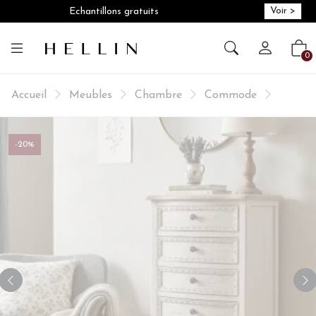
Voir >
Echantillons gratuits
Créer vot
Vot
0
Accueil
Meubles
Chambre
Commode
-20%