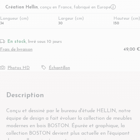
More infor
Création Hellin
, conçu en France, fabriqué en Europe
Longueur (cm)
Largeur (cm)
Hauteur (cm)
34
30
150
En stock
, livré sous 10 jours
Frais de livraison
49,00 €
Photos HD
Échantillon
Description
Conçu et dessiné par le bureau d'étude HELLIN, notre
équipe de design a fait évoluer la collection de meubles
modernes en bois BOSTON. Épurée et graphique, la
collection BOSTON devient plus actuelle en l'équipant