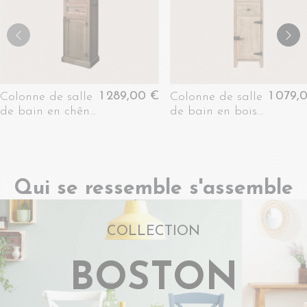
1 289,00 €
1 079,
Colonne de salle
Colonne de salle
de bain en chêne
de bain en bois
massif droite -
et métal -
VÉRONE
LAURINA
Qui se ressemble s'assemble
COLLECTION
BOSTON