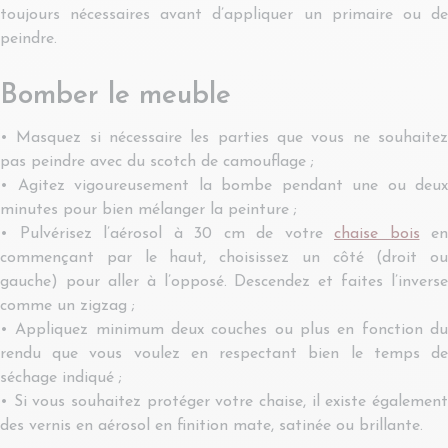
toujours nécessaires avant d’appliquer un primaire ou de
peindre.
Bomber le meuble
• Masquez si nécessaire les parties que vous ne souhaitez
pas peindre avec du scotch de camouflage ;
• Agitez vigoureusement la bombe pendant une ou deux
minutes pour bien mélanger la peinture ;
• Pulvérisez l’aérosol à 30 cm de votre
chaise bois
en
commençant par le haut, choisissez un côté (droit ou
gauche) pour aller à l’opposé. Descendez et faites l’inverse
comme un zigzag ;
• Appliquez minimum deux couches ou plus en fonction du
rendu que vous voulez en respectant bien le temps de
séchage indiqué ;
• Si vous souhaitez protéger votre chaise, il existe également
des vernis en aérosol en finition mate, satinée ou brillante.