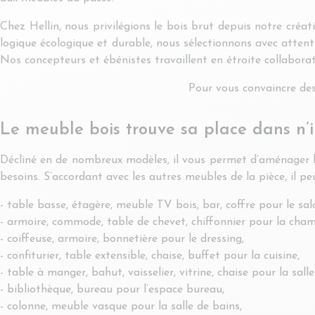
Chez Hellin, nous privilégions le bois brut depuis notre cré
logique écologique et durable, nous sélectionnons avec attent
Nos concepteurs et ébénistes travaillent en étroite collabora
Pour vous convaincre des
Le meuble bois trouve sa place dans n’
Décliné en de nombreux modèles, il vous permet d’aménager la s
besoins. S’accordant avec les autres meubles de la pièce, il 
- table basse, étagère, meuble TV bois, bar, coffre pour le sal
- armoire, commode, table de chevet, chiffonnier pour la cham
- coiffeuse, armoire, bonnetière pour le dressing,
- confiturier, table extensible, chaise, buffet pour la cuisine,
- table à manger, bahut, vaisselier, vitrine, chaise pour la sal
- bibliothèque, bureau pour l’espace bureau,
- colonne, meuble vasque pour la salle de bains,