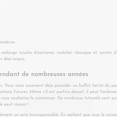
 moderne.
mélange touche d’exotisme, mobilier classique et pointe d
s déjà acquis.
pendant de nombreuses années
ées. Vous avez surement déjà posséder un buffet hérité du 
rations futures. Même s’il est parfois désuet, il peut facile
vous souhaitez le customiser. De nombreux tutoriels sont propo
 peut réussir !
lement un acte écoresponsable. En sachant que vous le conser