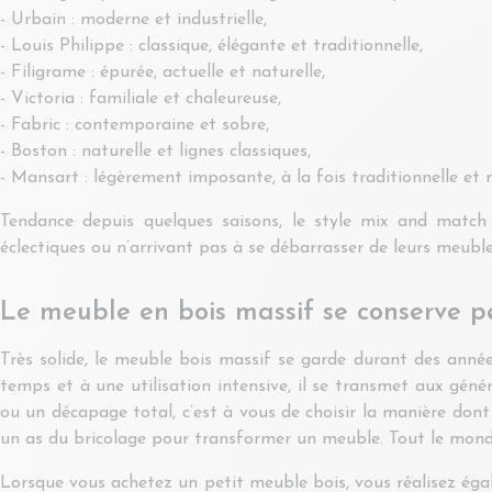
- Urbain : moderne et industrielle,
- Louis Philippe : classique, élégante et traditionnelle,
- Filigrame : épurée, actuelle et naturelle,
- Victoria : familiale et chaleureuse,
- Fabric : contemporaine et sobre,
- Boston : naturelle et lignes classiques,
- Mansart : légèrement imposante, à la fois traditionnelle et
Tendance depuis quelques saisons, le style mix and match 
éclectiques ou n’arrivant pas à se débarrasser de leurs meuble
Le meuble en bois massif se conserve 
Très solide, le meuble bois massif se garde durant des ann
temps et à une utilisation intensive, il se transmet aux géné
ou un décapage total, c’est à vous de choisir la manière dont 
un as du bricolage pour transformer un meuble. Tout le monde
Lorsque vous achetez un petit meuble bois, vous réalisez éga