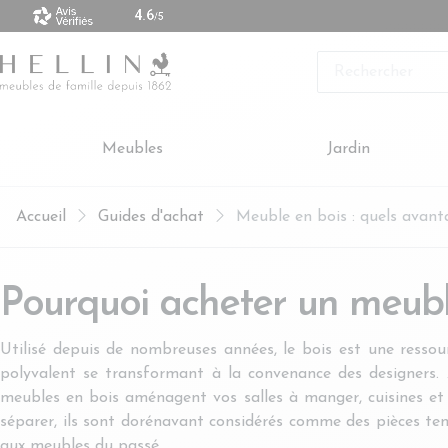
 vendus sont made in Europe
Rechercher
Meubles
Jardin
Accueil
Guides d'achat
Meuble en bois : quels avant
Pourquoi acheter un meubl
Utilisé depuis de nombreuses années, le bois est une ressou
polyvalent se transformant à la convenance des designers. Au
meubles en bois aménagent vos salles à manger, cuisines et 
séparer, ils sont dorénavant considérés comme des pièces ten
aux meubles du passé.