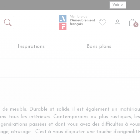
Voir >
Mon compte
S'inscrire
Connexion
Votre liste de so
-
Créer vot
Vot
0
Inspirations
Bons plans
e de meuble. Durable et solide, il est également un matériau
ans tous les intérieurs. Contemporains ou plus rustiques, les
générations passées et dont vous avez des difficultés à vous
ge, cérusage… C’est à vous d’ajouter une touche d’originalité