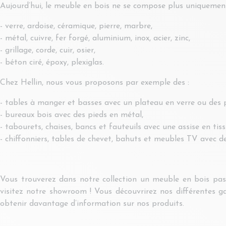
Aujourd’hui, le meuble en bois ne se compose plus uniquement d
- verre, ardoise, céramique, pierre, marbre,
- métal, cuivre, fer forgé, aluminium, inox, acier, zinc,
- grillage, corde, cuir, osier,
- béton ciré, époxy, plexiglas.
Chez Hellin, nous vous proposons par exemple des :
- tables à manger et basses avec un plateau en verre ou des p
- bureaux bois avec des pieds en métal,
- tabourets, chaises, bancs et fauteuils avec une assise en tissu
- chiffonniers, tables de chevet, bahuts et meubles TV avec de
Vous trouverez dans notre collection un meuble en bois pas 
visitez notre showroom ! Vous découvrirez nos différentes 
obtenir davantage d’information sur nos produits.