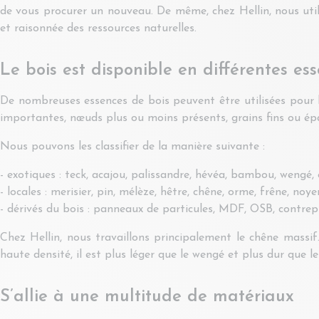
de vous procurer un nouveau. De même, chez Hellin, nous utili
et raisonnée des ressources naturelles.
Le bois est disponible en différentes es
De nombreuses essences de bois peuvent être utilisées pour la
importantes, nœuds plus ou moins présents, grains fins ou épa
Nous pouvons les classifier de la manière suivante :
- exotiques : teck, acajou, palissandre, hévéa, bambou, wengé,
- locales : merisier, pin, mélèze, hêtre, chêne, orme, frêne, noye
- dérivés du bois : panneaux de particules, MDF, OSB, contre
Chez Hellin, nous travaillons principalement le chêne massif.
haute densité, il est plus léger que le wengé et plus dur que l
S’allie à une multitude de matériaux