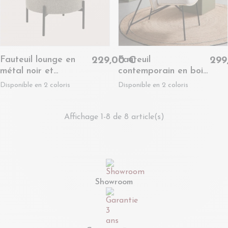
Fauteuil lounge en
Fauteuil
229,00 €
299
métal noir et
contemporain en bois
bouclette - GERDA
et tissu bouclette -
Disponible en 2 coloris
Disponible en 2 coloris
EMERICK
Affichage 1-8 de 8 article(s)
Showroom