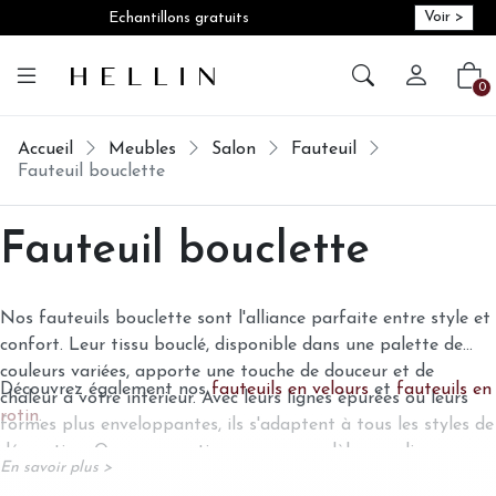
Voir >
Echantillons gratuits
Créer vot
Vot
0
Accueil
Meubles
Salon
Fauteuil
Fauteuil bouclette
Fauteuil bouclette
Nos fauteuils bouclette sont l'alliance parfaite entre style et
confort. Leur tissu bouclé, disponible dans une palette de
couleurs variées, apporte une touche de douceur et de
Découvrez également nos
fauteuils en velours
et
fauteuils en
chaleur à votre intérieur. Avec leurs lignes épurées ou leurs
rotin
.
formes plus enveloppantes, ils s'adaptent à tous les styles de
décoration. Que vous optiez pour un modèle scandinave en
En savoir plus >
bois clair ou pour un fauteuil vintage aux pieds en métal,