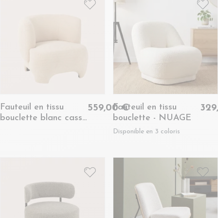
Fauteuil en tissu
Fauteuil en tissu
559,00 €
329
bouclette blanc cassé
bouclette - NUAGE
- EDELWEISS
Disponible en 3 coloris