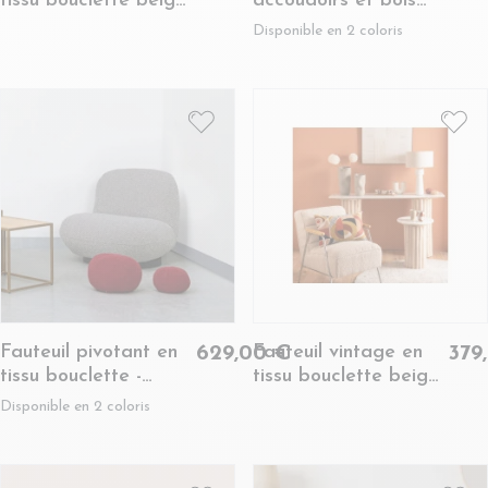
tissu bouclette beige
accoudoirs et bois
- ELLA
naturel - ZAIA
Disponible en 2 coloris
Fauteuil pivotant en
Fauteuil vintage en
629,00 €
379
tissu bouclette -
tissu bouclette beige
JEAN
et métal - LISBOA
Disponible en 2 coloris