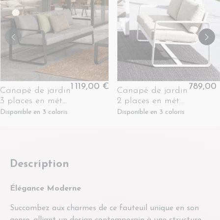
1 119,00 €
789,00
Canapé de jardin
Canapé de jardin
3 places en métal
2 places en métal
et coussins tissu -
et coussins tissu -
Disponible en 3 coloris
Disponible en 3 coloris
ETRETAT
ETRETAT
Description
Élégance Moderne
Succombez aux charmes de ce fauteuil unique en son
genre, alliant un design contemporain à une structure