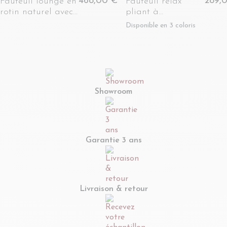
468,00 €
289,
Fauteuil lounge en
Fauteuil relax
rotin naturel avec
pliant à
coussin écru -
accoudoirs en bois
Disponible en 3 coloris
CARNAC
- LOUISIANE
Showroom
Garantie 3 ans
Livraison & retour