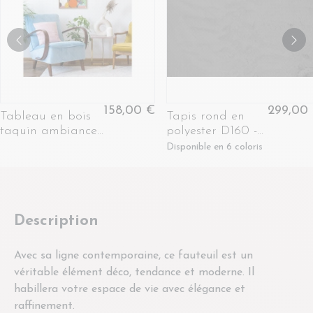
158,00 €
299,00
Tableau en bois
Tapis rond en
taquin ambiance
polyester D160 -
estivale 48 x 48 -
CIMES
Disponible en 6 coloris
MADO
Description
Avec sa ligne contemporaine, ce fauteuil est un
véritable élément déco, tendance et moderne. Il
habillera votre espace de vie avec élégance et
raffinement.