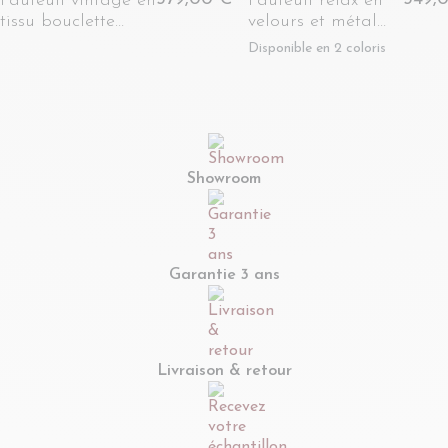
Fauteuil vintage en
Fauteuil relax en
tissu bouclette
velours et métal
beige et métal -
noir - LISBOA
Disponible en 2 coloris
LISBOA
Showroom
Garantie 3 ans
Livraison & retour