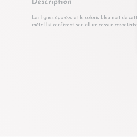
Description
Les lignes épurées et le coloris bleu nuit de ce
offre une multitude de possibilités en matière 
métal lui confèrent son allure cossue caracté