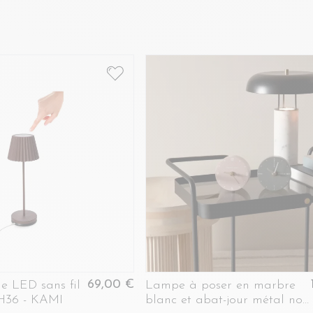
69,00 €
e LED sans fil
Lampe à poser en marbre
H36 - KAMI
blanc et abat-jour métal noir