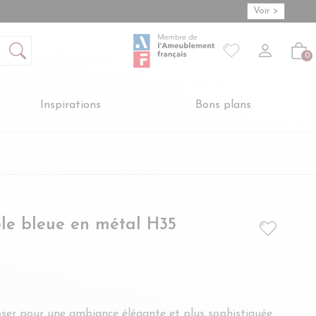
Voir >
Mon compte
S'inscrire
Connexion
Votre liste de so
-
Créer vot
Vot
0
Inspirations
Bons plans
- BRUNE
le bleue en métal H35
ser pour une ambiance élégante et plus sophistiquée