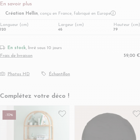
En savoir plus
More infor
Création Hellin
, conçu en France, fabriqué en Europe
Longueur (cm)
Largeur (cm)
Hauteur (cm)
120
46
79
En stock
, livré sous 10 jours
Frais de livraison
59,00 €
Photos HD
Échantillon
Complétez votre déco !
-10%