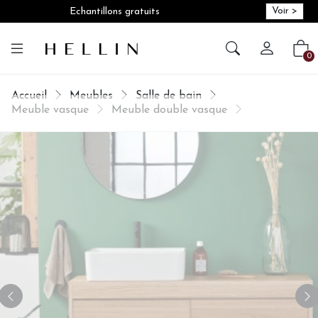
Voir >
Echantillons gratuits
Créer vot
Vot
0
Accueil
Meubles
Salle de bain
Meuble vasque
Meuble double vasque