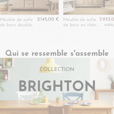
2 145,00 €
3 933,
Meuble de salle
Meuble de salle
de bain double
de bain en chêne
4 370
vasque en bois et
blanchi +
métal L148 -
colonne
LAURINA
(ensemble) -
VIENNE II
Qui se ressemble s'assemble
COLLECTION
BRIGHTON