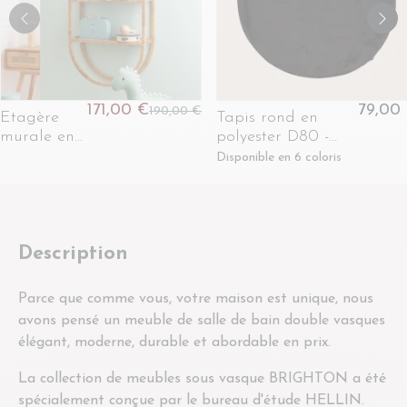
171,00 €
79,00
190,00 €
Etagère
Tapis rond en
murale en
polyester D80 -
rotin -
CIMES
Disponible en 6 coloris
MIKA
Description
Parce que comme vous, votre maison est unique, nous
avons pensé un meuble de salle de bain double vasques
élégant, moderne, durable et abordable en prix.
La collection de meubles sous vasque BRIGHTON a été
spécialement conçue par le bureau d'étude HELLIN.