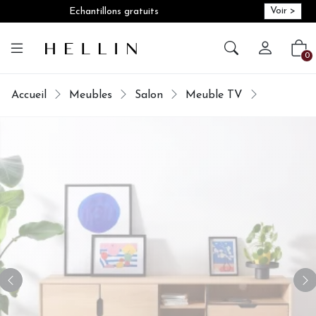
Voir >
Echantillons gratuits
Créer vot
Vot
0
Accueil
Meubles
Salon
Meuble TV