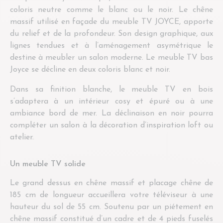
coloris neutre comme le blanc ou le noir. Le chêne
massif utilisé en façade du meuble TV JOYCE, apporte
du relief et de la profondeur. Son design graphique, aux
lignes tendues et à l’aménagement asymétrique le
destine à meubler un salon moderne. Le meuble TV bas
Joyce se décline en deux coloris blanc et noir.
Dans sa finition blanche, le meuble TV en bois
s’adaptera à un intérieur cosy et épuré ou à une
ambiance bord de mer. La déclinaison en noir pourra
compléter un salon à la décoration d’inspiration loft ou
atelier.
Un meuble TV solide
Le grand dessus en chêne massif et placage chêne de
185 cm de longueur accueillera votre téléviseur à une
hauteur du sol de 55 cm. Soutenu par un piétement en
chêne massif constitué d’un cadre et de 4 pieds fuselés