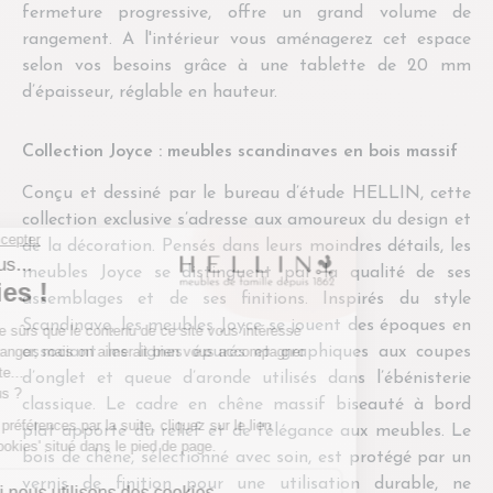
fermeture progressive, offre un grand volume de
rangement. A l'intérieur vous aménagerez cet espace
selon vos besoins grâce à une tablette de 20 mm
d’épaisseur, réglable en hauteur.
Collection Joyce : meubles scandinaves en bois massif
Conçu et dessiné par le bureau d’étude HELLIN, cette
collection exclusive s’adresse aux amoureux du design et
de la décoration. Pensés dans leurs moindres détails, les
meubles Joyce se distinguent par la qualité de ses
assemblages et de ses finitions. Inspirés du style
Scandinave, les meubles Joyce se jouent des époques en
associant les lignes épurés et graphiques aux coupes
d’onglet et queue d’aronde utilisés dans l’ébénisterie
classique. Le cadre en chêne massif biseauté à bord
plat apporte du relief et de l'élégance aux meubles. Le
bois de chêne, sélectionné avec soin, est protégé par un
vernis de finition pour une utilisation durable, ne