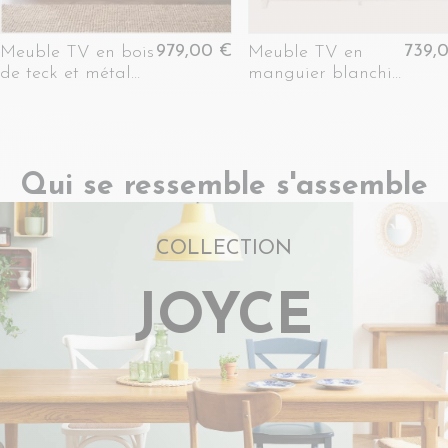
979,00 €
739,
Meuble TV en bois
Meuble TV en
de teck et métal
manguier blanchi
165 cm - JAKARTA
L160 2 portes 2
tiroirs - AGDE
Qui se ressemble s'assemble
COLLECTION
JOYCE