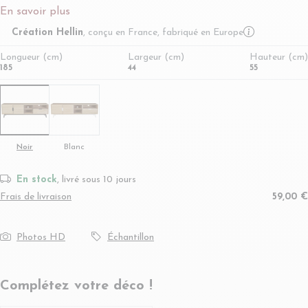
En savoir plus
More infor
Création Hellin
, conçu en France, fabriqué en Europe
Longueur (cm)
Largeur (cm)
Hauteur (cm)
185
44
55
Noir
Blanc
En stock
, livré sous 10 jours
Frais de livraison
59,00 €
Photos HD
Échantillon
Complétez votre déco !