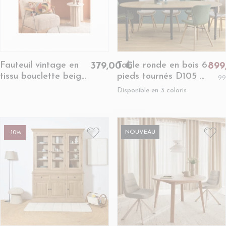
Fauteuil vintage en
Table ronde en bois 6
379,00 €
899
tissu bouclette beige
pieds tournés D105 +
99
et métal - LISBOA
3 rallonges bois -
Disponible en 3 coloris
VICTORIA
NOUVEAU
-10%