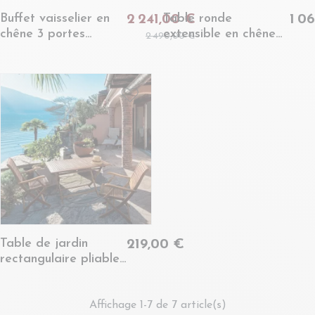
Buffet vaisselier en
Table ronde
2 241,00 €
1 0
chêne 3 portes
extensible en chêne
2 490,00 €
vitrées 3 tiroirs 3
blanchi L120/220 4/8
portes bois -
places - ALISIA
VICTORIA
Table de jardin
219,00 €
rectangulaire pliable
en acacia L120 -
CANCALE
Affichage 1-7 de 7 article(s)