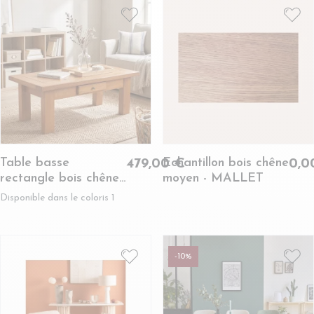
Table basse
Echantillon bois chêne
479,00 €
0,0
rectangle bois chêne
moyen - MALLET
massif - LA BRESSE
Disponible dans le coloris 1
-10%