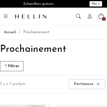
Voir >
Echantillons gratuits
Créer vot
Vot
0
Accueil
Prochainement
Prochainement
Filtrer
expand_more
Il y a 7 produits.
Pertinence