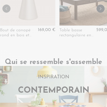
169,00 €
599,
Bout de canapé
Table basse
rond en bois et
rectangulaire en
métal grège D45 -
céramique et
GIROLLE
chêne fumé L130 -
SIMONE
Qui se ressemble s'assemble
INSPIRATION
CONTEMPORAIN