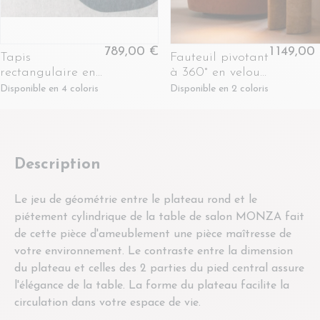
789,00 €
1 149,00
Tapis
Fauteuil pivotant
rectangulaire en
à 360° en velours
coton formes
texturé - ANGEL
Disponible en 4 coloris
Disponible en 2 coloris
géométriques
200x290 -
MYLEY
Description
Le jeu de géométrie entre le plateau rond et le
piétement cylindrique de la table de salon MONZA fait
de cette pièce d'ameublement une pièce maîtresse de
votre environnement. Le contraste entre la dimension
du plateau et celles des 2 parties du pied central assure
l'élégance de la table. La forme du plateau facilite la
circulation dans votre espace de vie.