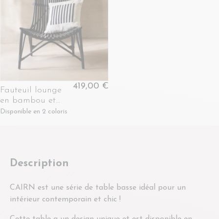
419,00 €
Fauteuil lounge
en bambou et
rotin - SAFI
Disponible en 2 coloris
Description
CAIRN est une série de table basse idéal pour un
intérieur contemporain et chic !
Cette table a un design unique et est disponible en