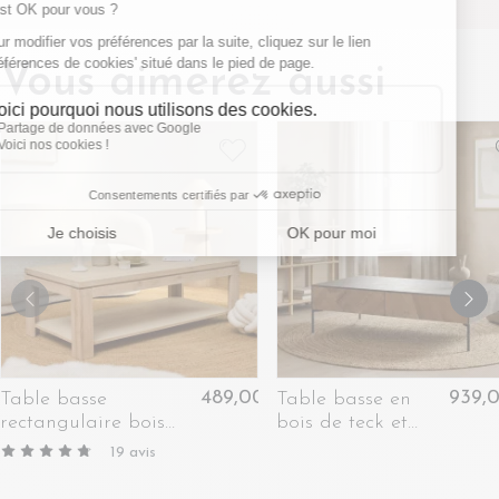
Vous aimerez aussi
489,00 €
939,
Table basse
Table basse en
rectangulaire bois
bois de teck et
chêne blanchi massif -
métal 4 tiroirs -
19
avis
BOSTON
JAKARTA