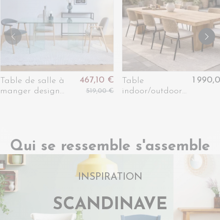
467,10 €
1 990,
Table de salle à
Table
manger design
indoor/outdoor
519,00 €
rectangulaire en
en bois recyclé
verre L180 - IDORA
L245 10 places -
NONZA
Qui se ressemble s'assemble
INSPIRATION
SCANDINAVE