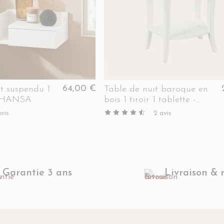
64,00 €
t suspendu 1
Table de nuit baroque en
 - HANSA
bois 1 tiroir 1 tablette -
MURIANE
ris
2
avis
Garantie 3 ans
Livraison & 