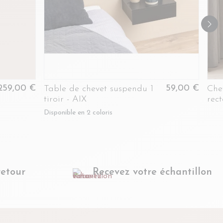
259,00 €
59,00 €
Table de chevet suspendu 1
Che
tiroir - AIX
rec
et 
Disponible en 2 coloris
retour
Recevez votre échantillon