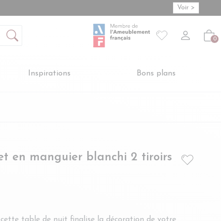
Voir >
Mon compte
S'inscrire
Connexion
Votre liste de so
-
Créer vot
Vot
0
Inspirations
Bons plans
- AGDE
t en manguier blanchi 2 tiroirs
 cette table de nuit finalise la décoration de votre