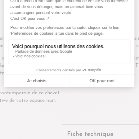
permettent de dissimuler
L'essence de manguier, rési
e nuit.
facilite votre quotidien et 
 des tiroirs confortent un
La collection AGDE est com
 bois de manguier insuffle
surprendre par le meuble TV
 atmosphère reposante de
longueurs.
e contemporain de ce chevet
tive de votre espace nuit.
Fiche technique