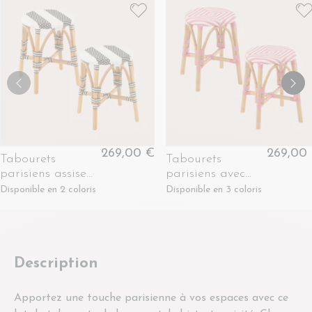
269,00 €
269,00
Tabourets
Tabourets
parisiens assise
parisiens avec
tressée rayures
assise tressée (lot
Disponible en 2 coloris
Disponible en 3 coloris
(lot de 2) -
de 2) -
MONTMARTRE
MONTMARTRE
Description
Apportez une touche parisienne à vos espaces avec ce