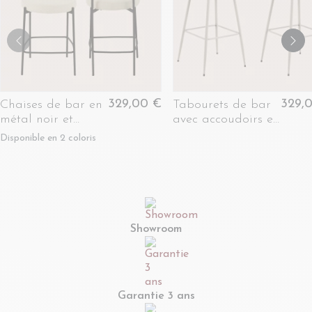
329,00 €
329,
Chaises de bar en
Tabourets de bar
métal noir et
avec accoudoirs en
bouclette (lot de
tissu beige (lot de
Disponible en 2 coloris
2) - GERDA
2) - BLAIR
Showroom
Garantie 3 ans