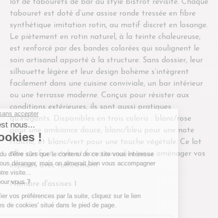
lot de tabourets de bar au style bistrot revisité. Chaque
tabouret est doté d’une assise ronde tressée en fibre
synthétique imitation rotin, au motif discret en losange.
Le piètement en rotin naturel, à la teinte chaleureuse,
est renforcé par des bandes colorées qui soulignent le
soin artisanal apporté à la structure. Sans dossier, leur
silhouette légère et leur design bohème s’intègrent
facilement dans une cuisine conviviale, un bar intérieur
ou une terrasse moderne. Conçus pour résister aux
conditions extérieures, ils sont aussi pratiques
qu’élégants. Disponibles en trois coloris : blanc/rose
pour une ambiance douce, blanc/bleu pour une note
fraîche, et blanc/vert pour une touche végétale. Ce lot
allie confort, style et fonctionnalité pour aménager vos
espaces avec raffinement.
Nombre d'assises
1