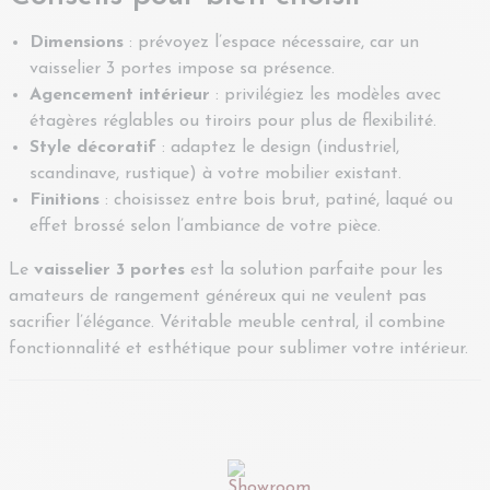
Dimensions
: prévoyez l’espace nécessaire, car un
vaisselier 3 portes impose sa présence.
Agencement intérieur
: privilégiez les modèles avec
étagères réglables ou tiroirs pour plus de flexibilité.
Style décoratif
: adaptez le design (industriel,
scandinave, rustique) à votre mobilier existant.
Finitions
: choisissez entre bois brut, patiné, laqué ou
effet brossé selon l’ambiance de votre pièce.
Le
vaisselier 3 portes
est la solution parfaite pour les
amateurs de rangement généreux qui ne veulent pas
sacrifier l’élégance. Véritable meuble central, il combine
fonctionnalité et esthétique pour sublimer votre intérieur.