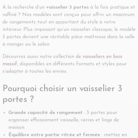
À la recherche d’un
vaisselier 3 portes
à la fois pratique et
raffiné ? Nos modèles sont conçus pour offrir un maximum
de rangements tout en apportant du style à votre
intérieur. Plus imposant qu’un vaisselier classique, le modèle
3 portes devient une véritable pièce maîtresse dans la salle
à manger ou le salon.
Découvrez aussi notre collection de
vaisseliers en bois
massif
, disponibles en différents formats et styles pour
s’adapter à toutes les envies.
Pourquoi choisir un vaisselier 3
portes ?
Grande capacité de rangement
: 3 portes pour
organiser efficacement vaisselle, verres et linge de
maison.
Équilibre entre partie vitrée et fermée
: mettez en