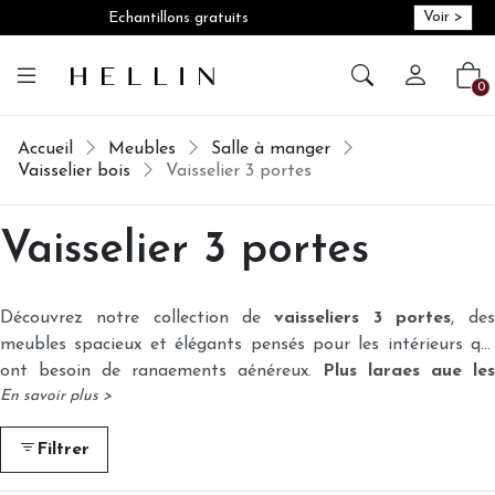
Voir >
Echantillons gratuits
Créer vot
Vot
0
Accueil
Meubles
Salle à manger
Vaisselier bois
Vaisselier 3 portes
Vaisselier 3 portes
Découvrez notre collection de
vaisseliers 3 portes
, des
meubles spacieux et élégants pensés pour les intérieurs qui
ont besoin de rangements généreux.
Plus larges que les
En savoir plus >
modèles
vaisselier 2 portes
, les vaisseliers 3 portes offrent
une capacité supplémentaire
pour stocker votre vaisselle,
Filtrer
votre linge de maison ou vos objets du quotidien, tout en
permettant d’exposer vos plus belles pièces derrière leurs