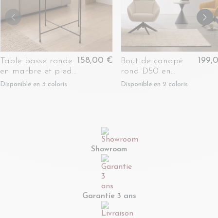
158,00 €
199,
Table basse ronde
Bout de canapé
en marbre et pieds
rond D50 en
en métal noir D50
céramique pied
Disponible en 3 coloris
Disponible en 2 coloris
- MELBA
central en métal -
EZE
Showroom
Garantie 3 ans