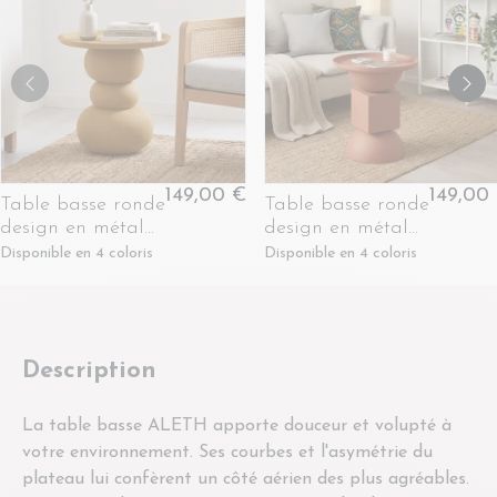
149,00 €
149,00
Table basse ronde
Table basse ronde
design en métal
design en métal
coloré D41 -
coloré D41 - POLA
Disponible en 4 coloris
Disponible en 4 coloris
PILAR
Description
La table basse ALETH apporte douceur et volupté à
votre environnement. Ses courbes et l'asymétrie du
plateau lui confèrent un côté aérien des plus agréables.