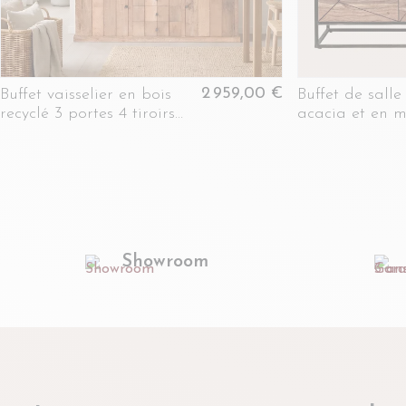
2 959,00 €
Buffet vaisselier en bois
Buffet de sall
recyclé 3 portes 4 tiroirs
acacia et en m
éclairage LED - LINAS
L145 - ELEA
Showroom