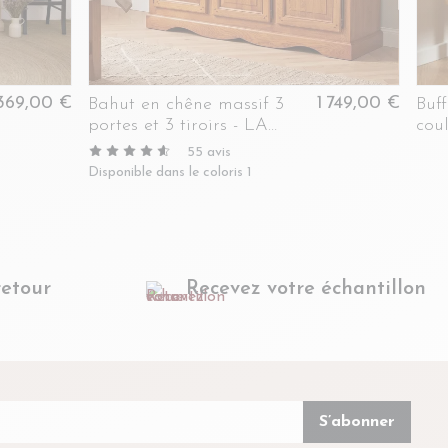
369,00 €
1 749,00 €
Bahut en chêne massif 3
Buff
portes et 3 tiroirs - LA
cou
BRESSE
55
avis
Disponible dans le coloris 1
retour
Recevez votre échantillon