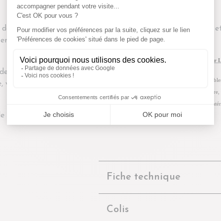
e de modernité pour votre
Il existe aussi en 4 portes 
tement le bois recyclé et
sous la réf. LIN110
Collection de meubles de salle à manger 
e 2 portes et de 4 tiroirs
La collection LINAS rassemble des meubles
e, votre ménagère et
confortable. Empreinte d'un fort caractère, 
salle à manger. Le teck recyclé est un matér
 choix de vous organiser.
quotidien.
Fiche technique
Colis