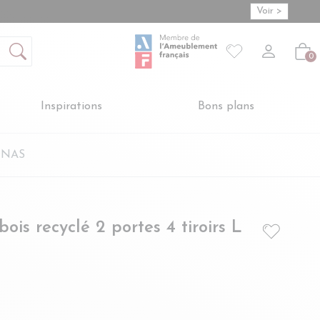
Voir >
Mon compte
S'inscrire
Connexion
Votre liste de so
-
Créer vot
Vot
0
Inspirations
Bons plans
LINAS
ois recyclé 2 portes 4 tiroirs L