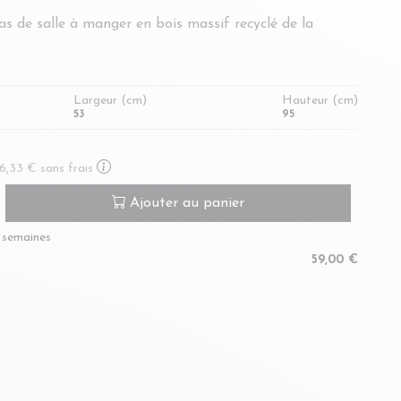
as de salle à manger en bois massif recyclé de la
Largeur (cm)
Hauteur (cm)
53
95
En savoir plus sur le paiement en plusieurs fois
66,33 €
sans frais
Ajouter au panier
4 semaines
59,00 €