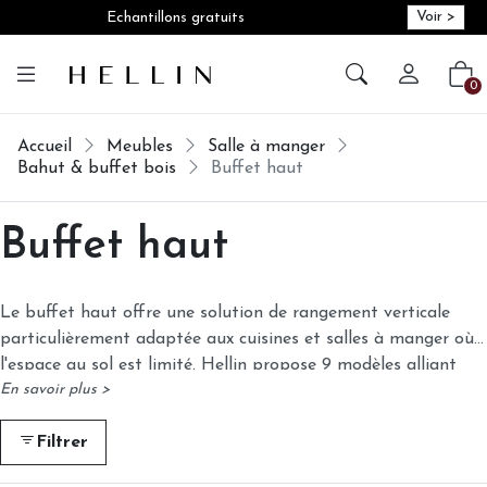
Voir >
Echantillons gratuits
Créer vot
Vot
0
Accueil
Meubles
Salle à manger
Bahut & buffet bois
Buffet haut
Buffet haut
Le buffet haut offre une solution de rangement verticale
particulièrement adaptée aux cuisines et salles à manger où
l'espace au sol est limité. Hellin propose 9 modèles alliant
En savoir plus >
bois massif, bois recyclé, métal et chêne huilé, dans des
formats atteignant jusqu'à 140 cm de hauteur. Des finitions
Filtrer
en chêne naturel, en bronze ou en noir permettent d'orienter
rapidement son choix selon l'ambiance souhaitée.