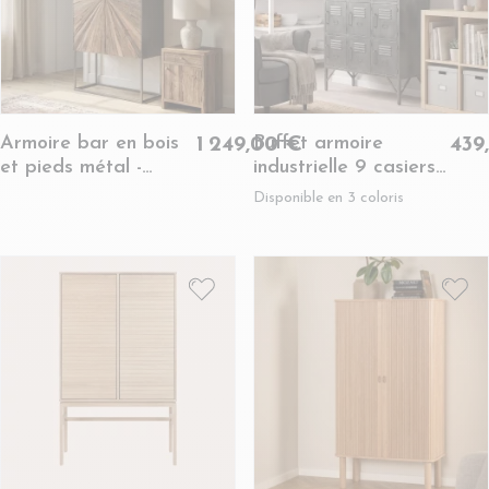
Armoire bar en bois
Buffet armoire
1 249,00 €
439
et pieds métal -
industrielle 9 casiers
SHINE
en métal -
Disponible en 3 coloris
ERNESTINE