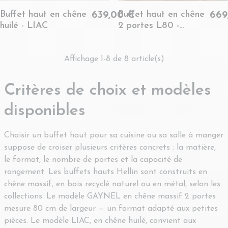
Buffet haut en chêne
Buffet haut en chêne
639,00 €
669
huilé - LIAC
2 portes L80 -
GAYNEL
Affichage 1-8 de 8 article(s)
Critères de choix et modèles
disponibles
Choisir un buffet haut pour sa cuisine ou sa salle à manger
suppose de croiser plusieurs critères concrets : la matière,
le format, le nombre de portes et la capacité de
rangement. Les buffets hauts Hellin sont construits en
chêne massif, en bois recyclé naturel ou en métal, selon les
collections. Le modèle GAYNEL en chêne massif 2 portes
mesure 80 cm de largeur — un format adapté aux petites
pièces. Le modèle LIAC, en chêne huilé, convient aux