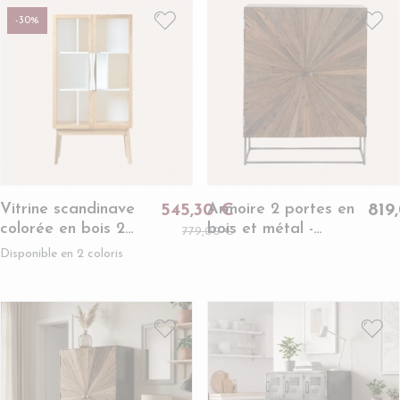
-30%
Vitrine scandinave
Armoire 2 portes en
545,30 €
819
colorée en bois 2
bois et métal -
779,00 €
portes vitrées 2
SHINE
Disponible en 2 coloris
tablettes - AVALON