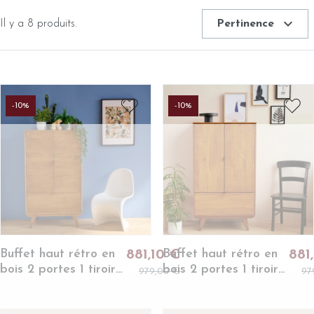
expand_more
Il y a 8 produits.
Pertinence
-10%
-10%
Buffet haut rétro en
Buffet haut rétro en
881,10 €
881
bois 2 portes 1 tiroir
bois 2 portes 1 tiroir
979,00 €
97
L80 H140 bronze -
L80 H140 noir -
MALLET
MALLET