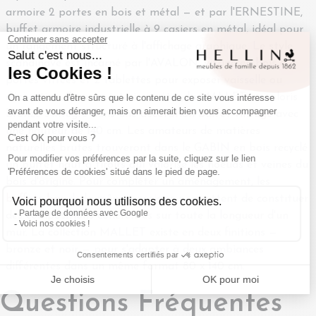
armoire 2 portes en bois et métal — et par l'ERNESTINE,
buffet armoire industrielle à 9 casiers en métal, idéal pour
un rangement structuré à l'affichage graphique. Le style
scandinave est incarné par l'AVALON, vitrine en bois à 2
portes vitrées et 2 tablettes pour exposer vaisselle ou
décoration. Pour un intérieur rétro, la MALLET en coloris
bronze s'intègre dans une
décoration buffet vintage
avec
une hauteur de 140 cm. Les amateurs de matières
naturelles brutes trouveront dans le GABIN en bois recyclé
un buffet haut à tiroirs qui valorise les noeuds et veines du
bois d'origine. Pour compléter un aménagement, les
buffets bas
de la même enseigne permettent de constituer
des compositions cohérentes sur toute la longueur d'un
mur. La collection MALLET existe en deux finitions —
bronze et noir — pour s'adapter à deux ambiances
différentes dans un même format 80 x 140 cm.
Questions Fréquentes