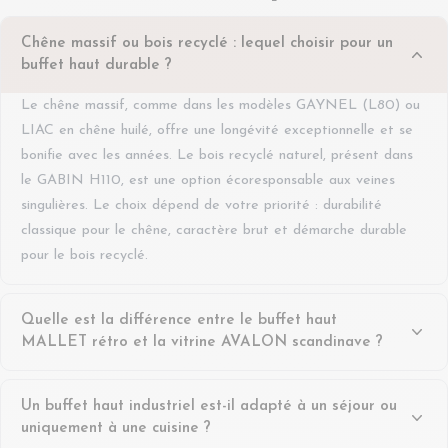
Chêne massif ou bois recyclé : lequel choisir pour un
buffet haut durable ?
Le chêne massif, comme dans les modèles GAYNEL (L80) ou
LIAC en chêne huilé, offre une longévité exceptionnelle et se
bonifie avec les années. Le bois recyclé naturel, présent dans
le GABIN H110, est une option écoresponsable aux veines
singulières. Le choix dépend de votre priorité : durabilité
classique pour le chêne, caractère brut et démarche durable
pour le bois recyclé.
Quelle est la différence entre le buffet haut
MALLET rétro et la vitrine AVALON scandinave ?
Le MALLET est un buffet haut rétro en bois (L80, H140)
Un buffet haut industriel est-il adapté à un séjour ou
avec 2 portes pleines et 1 tiroir, disponible en finition bronze ou
uniquement à une cuisine ?
noir — idéal pour ranger sans exposer. L'AVALON est une