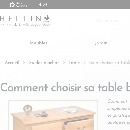
 vendus sont made in Europe
Rechercher
Meubles
Jardin
Accueil
Guides d'achat
Table
Bien choisir sa tab
Comment choisir sa table 
Comment c
simplement 
et pratiq
quelques co