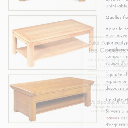
préférable.
Quelles fo
Après la f
A ce nivea
que ce typ
supplément
compartime
équipé d’u
Equipée d'
rapidement
découvrir e
Le style e
Si vous ai
basses
décl
d’acquérir