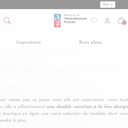
Voir >
Mon compte
S'inscrire
Connexion
Votre liste de so
-
Créer vot
Vot
0
Inspirations
Bons plans
it même pas se poser tant elle est importante, voire tout
r, elle a effectivement
une double vocation à la fois desig
a boutique en ligne une vaste sélection de modèles dont voic
endra le plus.