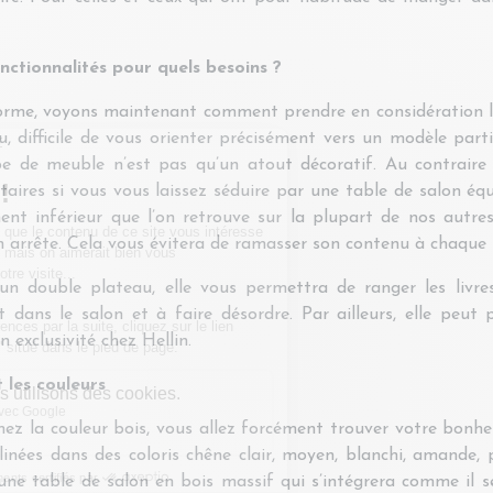
nctionnalités pour quels besoins ?
orme, voyons maintenant comment prendre en considération l
u, difficile de vous orienter précisément vers un modèle part
e de meuble n’est pas qu’un atout décoratif. Au contraire
aires si vous vous laissez séduire par une table de salon équ
nt inférieur que l’on retrouve sur la plupart de nos autre
n arrête. Cela vous évitera de ramasser son contenu à chaque
un double plateau, elle vous permettra de ranger les livr
 dans le salon et à faire désordre. Par ailleurs, elle peut p
n exclusivité chez Hellin.
t les couleurs
mez la couleur bois, vous allez forcément trouver votre bonhe
inées dans des coloris chêne clair, moyen, blanchi, amande, 
 une table de salon en bois massif qui s’intégrera comme il se