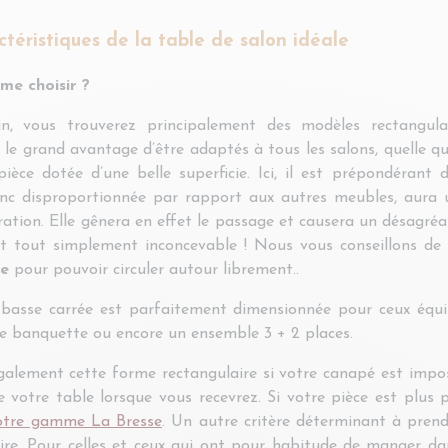
ctéristiques de la table de salon idéale
me choisir ?
in, vous trouverez principalement des modèles rectangula
le grand avantage d’être adaptés à tous les salons, quelle que 
ièce dotée d’une belle superficie. Ici, il est prépondéran
nc disproportionnée par rapport aux autres meubles, aura u
ration. Elle gênera en effet le passage et causera un désagré
st tout simplement inconcevable ! Nous vous conseillons de
se
pour pouvoir circuler autour librement..
basse carrée est parfaitement dimensionnée pour ceux équi
e banquette ou encore un ensemble 3 + 2 places.
galement cette forme rectangulaire si votre canapé est impos
e votre table lorsque vous recevrez. Si votre pièce est plus p
notre gamme La Bresse
. Un autre critère déterminant à pren
aire. Pour celles et ceux qui ont pour habitude de manger da