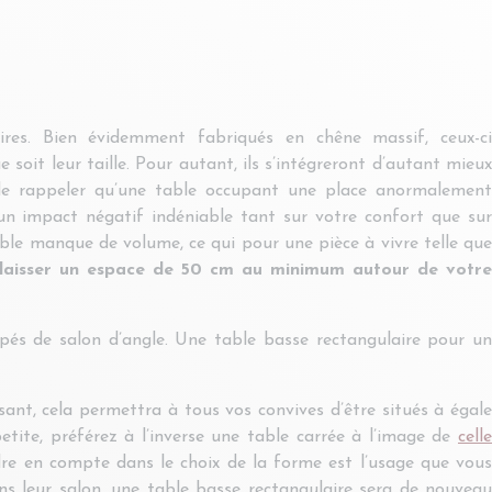
ires. Bien évidemment fabriqués en chêne massif, ceux-ci
soit leur taille. Pour autant, ils s’intégreront d’autant mieux
t de rappeler qu’une table occupant une place anormalement
n impact négatif indéniable tant sur votre confort que sur
able manque de volume, ce qui pour une pièce à vivre telle que
laisser un espace de 50 cm au minimum autour de votr
pés de salon d’angle.
Une table basse rectangulaire pour u
ant, cela permettra à tous vos convives d’être situés à égale
etite, préférez à l’inverse une table carrée à l’image de
celle
dre en compte dans le choix de la forme est l’usage que vou
ns leur salon, une table basse rectangulaire sera de nouveau