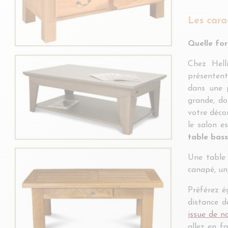
Les cara
Quelle for
Chez Hell
présentent 
dans une p
grande, do
votre déco
le salon e
table bas
Une table 
canapé, un
Préférez é
distance d
issue de 
allez en f