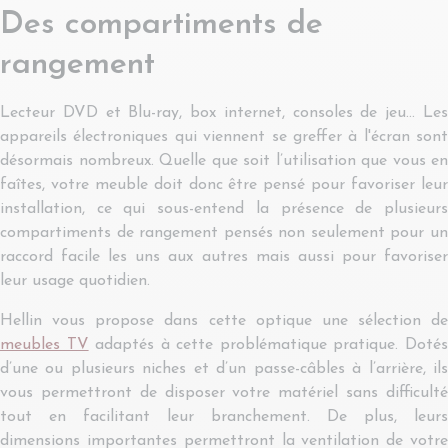
Des compartiments de
rangement
Lecteur DVD et Blu-ray, box internet, consoles de jeu… Les
appareils électroniques qui viennent se greffer à l'écran sont
désormais nombreux. Quelle que soit l’utilisation que vous en
faîtes, votre meuble doit donc être pensé pour favoriser leur
installation, ce qui sous-entend la présence de plusieurs
compartiments de rangement pensés non seulement pour un
raccord facile les uns aux autres mais aussi pour favoriser
leur usage quotidien.
Hellin vous propose dans cette optique une sélection de
meubles TV
adaptés à cette problématique pratique. Doté
d’une ou plusieurs niches et d’un passe-câbles à l’arrière, ils
vous permettront de disposer votre matériel sans difficulté
tout en facilitant leur branchement. De plus, leurs
dimensions importantes permettront la ventilation de votre