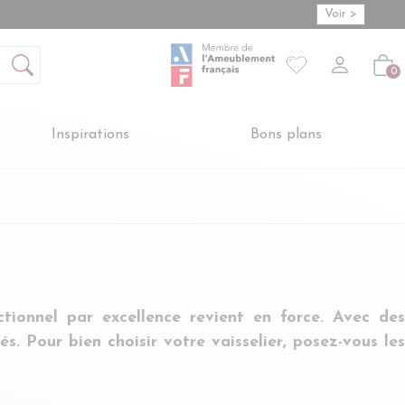
Voir >
Mon compte
S'inscrire
Connexion
Votre liste de so
-
Créer vot
Vot
0
Inspirations
Bons plans
ctionnel par excellence revient en force. Avec des
és. Pour bien choisir votre vaisselier, posez-vous les