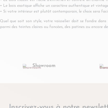
• Le bois massif est facile d’entretien et confère un charme tr
• Le bois exotique affiche un caractère authentique et vintage
• Si votre intérieur est plutôt contemporain, le choix sera fa
Quel que soit son style, votre vaisselier doit se fondre dan
parmi des teintes claires ou foncées, des patines ou encore d
Showroom
Inscrivez-vous à notre newslett