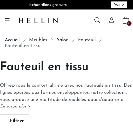
Voir >
Echantillons gratuits
Créer vot
Vot
0
Accueil
Meubles
Salon
Fauteuil
Fauteuil en tissu
Fauteuil en tissu
Offrez-vous le confort ultime avec nos fauteuils en tissu. Des
lignes épurées aux formes enveloppantes, notre collection
vous propose une multitude de modèles pour s'adapter à
En savoir plus >
tous les styles. Choisissez parmi une large gamme de tissus,
des plus classiques aux plus originaux, pour créer un espace
Filtrer
de détente à votre image. Nos fauteuils sont fabriqués avec
des matériaux de qualité pour vous garantir un confort