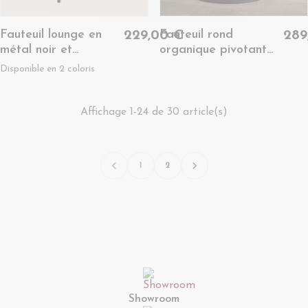
Fauteuil lounge en
Fauteuil rond
229,00 €
289
métal noir et
organique pivotant
bouclette - GERDA
en tissu beige -
Disponible en 2 coloris
NAEL
Affichage 1-24 de 30 article(s)


1
2
Showroom