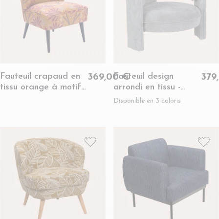
Fauteuil crapaud en
Fauteuil design
369,00 €
379
tissu orange à motifs
arrondi en tissu -
- RANCHI
AUBIN
Disponible en 3 coloris