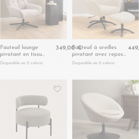
Fauteuil lounge
Fauteuil à oreilles
349,00 €
449
pivotant en tissu
pivotant avec repose-
bouclette - BERLIN
pieds en tissu -
Disponible en 2 coloris
Disponible en 2 coloris
BRISTOL