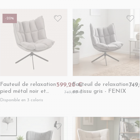
WINNY
-20%
Fauteuil de relaxation
Fauteuil de relaxation
599,20 €
749
pied métal noir et
en tissu gris - FENIX
749,00 €
tissu et simili - FENIX
Disponible en 3 coloris