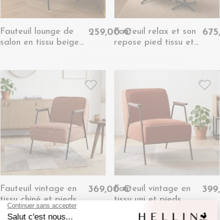
Fauteuil lounge de
Fauteuil relax et son
259,00 €
675
salon en tissu beige
repose pied tissu et
et métal -
métal - LOUNGE
MALRONE
Fauteuil vintage en
Fauteuil vintage en
369,00 €
399
tissu chiné et pieds
tissu uni et pieds
métal - SINTRA
métal - SINTRA
Disponible dans le coloris 1
Disponible en 2 coloris