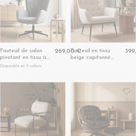
Fauteuil de salon
Fauteuil en tissu
269,00 €
399
pivotant en tissu à
beige capitonné
accoudoirs dossier
piétement oblique en
Disponible en 3 coloris
haut - IGOR
métal noir - OTIS