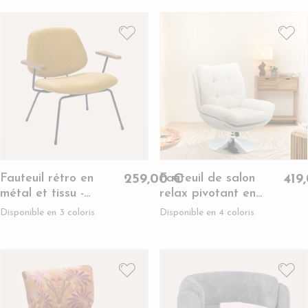
Fauteuil rétro en
Fauteuil de salon
259,00 €
419
métal et tissu -
relax pivotant en
CASCAIS
tissu - ERIC
Disponible en 3 coloris
Disponible en 4 coloris