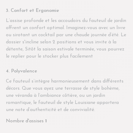
3. Confort et Ergonomie
L’assise profonde et les accoudoirs du fauteuil de jardin
offrent un confort optimal. Imaginez-vous avec un livre
ou sirotant un cocktail par une chaude journée d’été. Le
dossier s'incline selon 2 positions et vous invite à la
détente, Sitôt la saison estivale terminée, vous pourrez
le replier pour le stocker plus facilement
4. Polyvalence
Ce fauteuil s’intègre harmonieusement dans différents
décors. Que vous ayez une terrasse de style bohème,
une véranda à l’ambiance côtière, ou un jardin
romantique, le fauteuil de style Louisiane apportera
une note d’authenticité et de convivialité.
Nombre d'assises
1