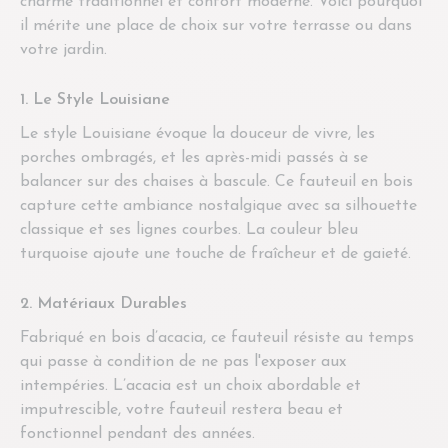
charme traditionnel et confort moderne. Voici pourquoi
il mérite une place de choix sur votre terrasse ou dans
votre jardin.
1. Le Style Louisiane
Le style Louisiane évoque la douceur de vivre, les
porches ombragés, et les après-midi passés à se
balancer sur des chaises à bascule. Ce fauteuil en bois
capture cette ambiance nostalgique avec sa silhouette
classique et ses lignes courbes. La couleur bleu
turquoise ajoute une touche de fraîcheur et de gaieté.
2. Matériaux Durables
Fabriqué en bois d’acacia, ce fauteuil résiste au temps
qui passe à condition de ne pas l'exposer aux
intempéries. L’acacia est un choix abordable et
imputrescible, votre fauteuil restera beau et
fonctionnel pendant des années.