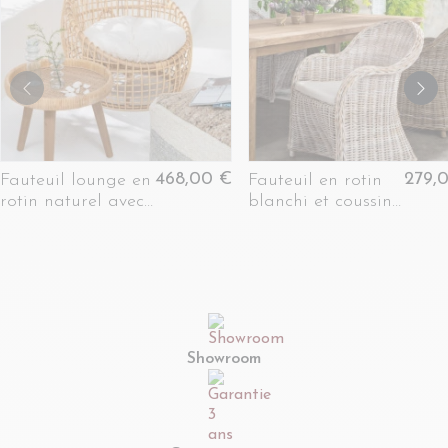
468,00 €
279,
Fauteuil lounge en
Fauteuil en rotin
rotin naturel avec
blanchi et coussin
coussin écru -
en coton - SAINT
CARNAC
TROPEZ
Showroom