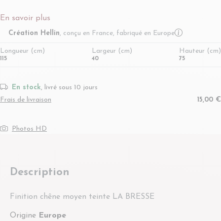
En savoir plus
More infor
Création Hellin
, conçu en France, fabriqué en Europe
Longueur (cm)
Largeur (cm)
Hauteur (cm)
115
40
75
En stock
, livré sous 10 jours
Frais de livraison
15,00 €
Photos HD
Description
Finition chêne moyen teinte LA BRESSE
Origine
Europe