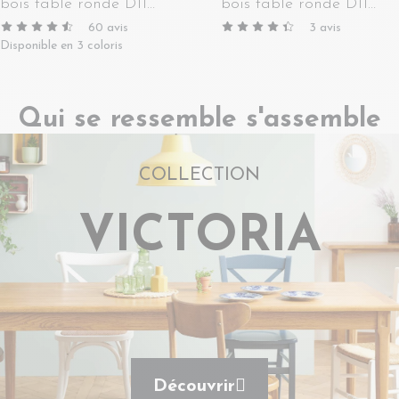
bois table ronde D115
bois table ronde D115
pieds fuseau -
chêne moyen 9082 -
60
avis
3
avis
VICTORIA
VICTORIA
Disponible en 3 coloris
Qui se ressemble s'assemble
COLLECTION
VICTORIA
Découvrir