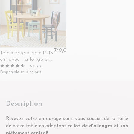
749,00 €
Table ronde bois D115
cm avec 1 allonge et
Pieds fuseau -
83
avis
VICTORIA
Disponible en 3 coloris
Description
Recevez votre entourage sans vous soucier de la taille
de votre table en adoptant ce
lot de d'allonges et son
piétement central
!