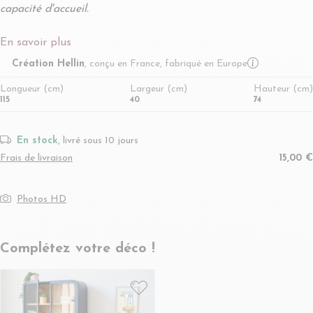
capacité d'accueil.
En savoir plus
More infor
Création Hellin
, conçu en France, fabriqué en Europe
Longueur (cm)
Largeur (cm)
Hauteur (cm)
115
40
74
En stock
, livré sous 10 jours
Frais de livraison
15,00 €
Photos HD
Complétez votre déco !