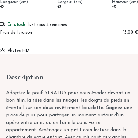
Longueur (cm)
Largeur (cm)
Hauteur (cm)
43
43
40
En stock
, livré sous 4 semaines
Frais de livraison
15,00 €
Photos HD
Description
Adoptez le pouf STRATUS pour vous évader devant un
bon film, la tête dans les nuages, les doigts de pieds en
éventail sur son doux revêtement bouclette. Gagnez une
place de plus pour partager un moment autour d'un
apéro entre amis ou en famille dans votre
appartement. Aménagez un petit coin lecture dans la
chambre de votre enfant. Avec ce joli pouf aux angles