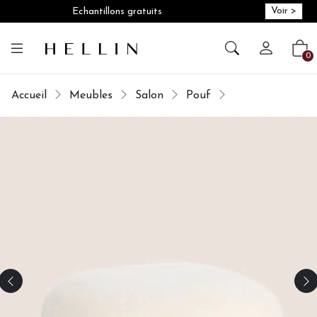
Voir >
Echantillons gratuits
Créer vot
Vot
0
Accueil
Meubles
Salon
Pouf