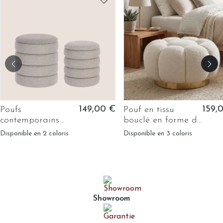
149,00 €
159,
Poufs
Pouf en tissu
contemporains
bouclé en forme de
ronds en tissu
fleur D65 - JUST
Disponible en 2 coloris
Disponible en 3 coloris
bouclette (set de 2)
- KARENINE
Showroom