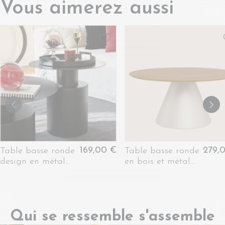
Vous aimerez aussi
169,00 €
279,
Table basse ronde
Table basse ronde
design en métal
en bois et métal
noir D55 - MONZA
grège D85 -
GIROLLE
Qui se ressemble s'assemble