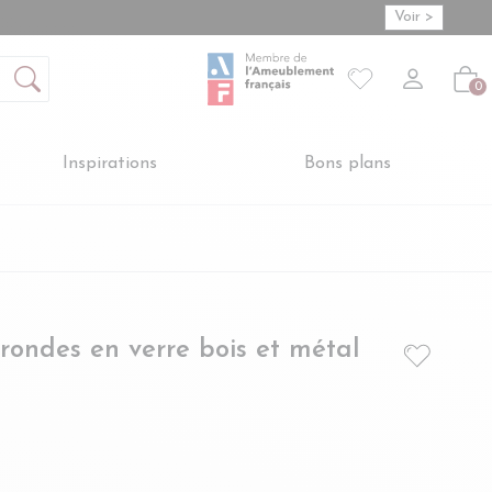
Voir >
Mon compte
S'inscrire
Connexion
Votre liste de so
-
Créer vot
Vot
0
Inspirations
Bons plans
rondes en verre bois et métal
- LATINA