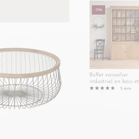
-10%
Buffet vaisselier
industriel en bois et
métal 4 portes -
5
avis
VICTORIA