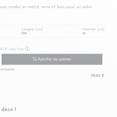
sses rondes en métal, verre et bois pour un salon
Largeur (cm)
Hauteur (cm)
100
43
En savoir plus sur le paiement en plusieurs fois
,33 €
sans frais
Ajouter au panier
3 semaines
39,00 €
 déco !