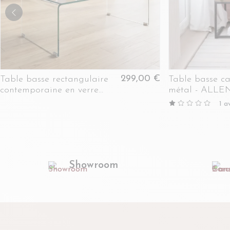
299,00 €
Table basse rectangulaire
Table basse ca
contemporaine en verre
métal - ALLE
L120 - IDORA
1
av
Showroom