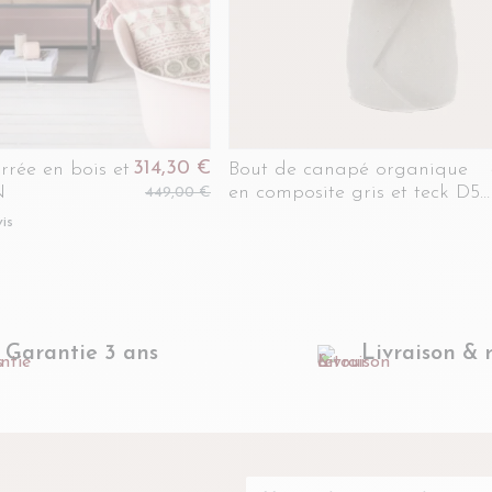
314,30 €
rrée en bois et
Bout de canapé organique
N
en composite gris et teck D54
449,00 €
- YUKON
is
Garantie 3 ans
Livraison & 