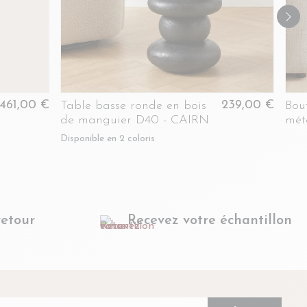
461,00 €
239,00 €
Table basse ronde en bois
Bou
de manguier D40 - CAIRN
mét
D46
Disponible en 2 coloris
retour
Recevez votre échantillon