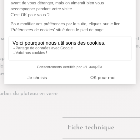
salon avec ce set de tables
Placée ensemble ou distant
déplacer dans votre intérieu
 apporte à ces tables basses
a déco de votre salon. Les
avec les transparences et
ourbes du plateau en verre.
Fiche technique