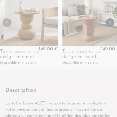
149,00 €
149,00
Table basse ronde
Table basse ronde
design en métal
design en métal
coloré D41 -
coloré D41 - POLA
Disponible en 4 coloris
Disponible en 4 coloris
PILAR
Description
La table basse ALETH apporte douceur et volupté à
votre environnement. Ses courbes et l'asymétrie du
plateau lui confèrent un côté aérien des plus agréables.