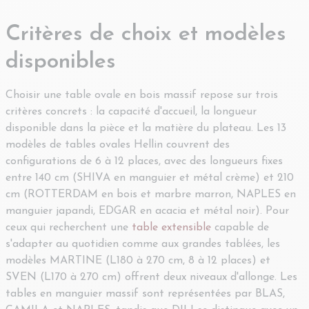
Critères de choix et modèles
disponibles
Choisir une table ovale en bois massif repose sur trois
critères concrets : la capacité d'accueil, la longueur
disponible dans la pièce et la matière du plateau. Les 13
modèles de tables ovales Hellin couvrent des
configurations de 6 à 12 places, avec des longueurs fixes
entre 140 cm (SHIVA en manguier et métal crème) et 210
cm (ROTTERDAM en bois et marbre marron, NAPLES en
manguier japandi, EDGAR en acacia et métal noir). Pour
ceux qui recherchent une
table extensible
capable de
s'adapter au quotidien comme aux grandes tablées, les
modèles MARTINE (L180 à 270 cm, 8 à 12 places) et
SVEN (L170 à 270 cm) offrent deux niveaux d'allonge. Les
tables en manguier massif sont représentées par BLAS,