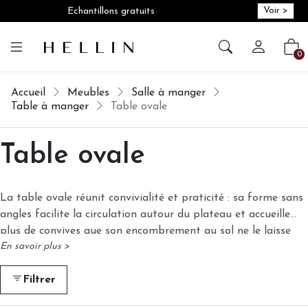
Voir >
Echantillons gratuits
Créer vot
Vot
0
Accueil
Meubles
Salle à manger
Table à manger
Table ovale
Table ovale
La table ovale réunit convivialité et praticité : sa forme sans
angles facilite la circulation autour du plateau et accueille
plus de convives que son encombrement au sol ne le laisse
En savoir plus >
supposer. Hellin propose 13 modèles de tables ovales en bois
massif, du manguier à l'acacia en passant par le teck recyclé
Filtrer
brossé, dans des longueurs allant de 140 cm à 210 cm — avec
des versions extensibles jusqu'à 270 cm pour les grandes