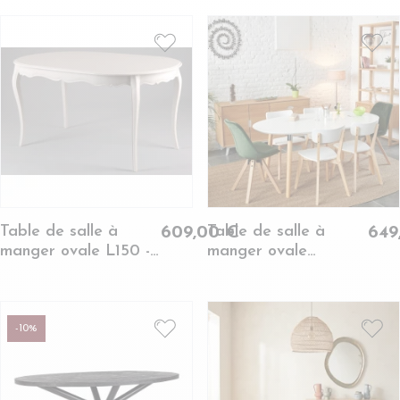
Table de salle à
Table de salle à
609,00 €
649
manger ovale L150 -
manger ovale
MURIANE
extensible L170/270 -
SVEN
-10%