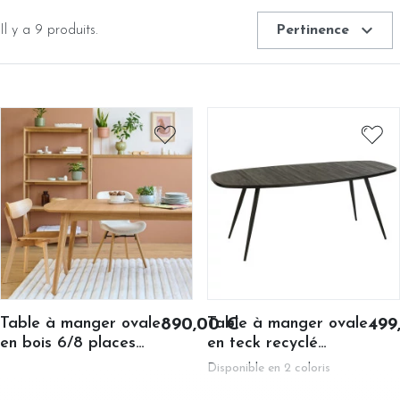
occasions. Que vous cherchiez une table pour 6 personnes ou
expand_more
une table ovale extensible 8 à 12 places, les formats et
Il y a 9 produits.
Pertinence
matières disponibles couvrent des usages très différents.
Table à manger ovale
Table à manger ovale
890,00 €
499
en bois 6/8 places
en teck recyclé
L180 - MARTINE
brossé et en métal 6
Disponible en 2 coloris
places L200 - DILI