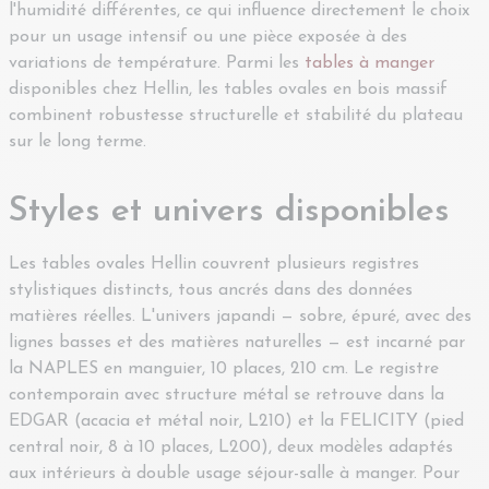
l'humidité différentes, ce qui influence directement le choix
pour un usage intensif ou une pièce exposée à des
variations de température. Parmi les
tables à manger
disponibles chez Hellin, les tables ovales en bois massif
combinent robustesse structurelle et stabilité du plateau
sur le long terme.
Styles et univers disponibles
Les tables ovales Hellin couvrent plusieurs registres
stylistiques distincts, tous ancrés dans des données
matières réelles. L'univers japandi — sobre, épuré, avec des
lignes basses et des matières naturelles — est incarné par
la NAPLES en manguier, 10 places, 210 cm. Le registre
contemporain avec structure métal se retrouve dans la
EDGAR (acacia et métal noir, L210) et la FELICITY (pied
central noir, 8 à 10 places, L200), deux modèles adaptés
aux intérieurs à double usage séjour-salle à manger. Pour