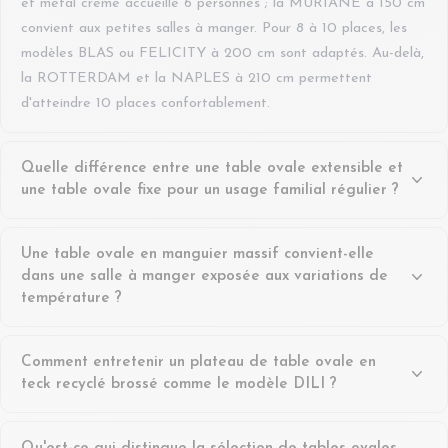
et métal crème accueille 6 personnes ; la MURIANE à 150 cm
convient aux petites salles à manger. Pour 8 à 10 places, les
modèles BLAS ou FELICITY à 200 cm sont adaptés. Au-delà,
la ROTTERDAM et la NAPLES à 210 cm permettent
d'atteindre 10 places confortablement.
Quelle différence entre une table ovale extensible et
une table ovale fixe pour un usage familial régulier ?
Une table fixe offre une structure plus rigide et un plateau
Une table ovale en manguier massif convient-elle
d'un seul tenant, idéal si votre capacité d'accueil ne varie pas.
dans une salle à manger exposée aux variations de
Une table extensible comme la MARTINE (L180 à 270 cm, 8
température ?
à 12 places) ou la SVEN (L170 à 270 cm) ajoute une vraie
souplesse pour les grandes tablées occasionnelles. Pour une
Le manguier massif est une essence dense, naturellement
famille qui reçoit plusieurs fois par an, l'extensible est souvent
Comment entretenir un plateau de table ovale en
résistante aux variations hygrométriques — un atout pour un
le choix le plus rationnel.
teck recyclé brossé comme le modèle DILI ?
plateau ovale dont la largeur accentue l'exposition aux
mouvements du bois. Chez Hellin, les modèles BLAS, CAMILA
Le teck recyclé brossé, utilisé sur la DILI associée à un pied
et NAPLES utilisent du manguier massif. Dans une pièce bien