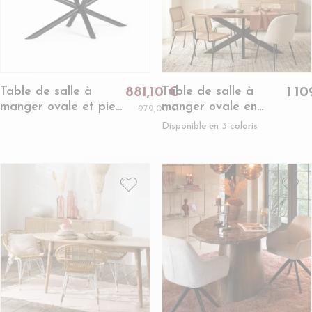
Table de salle à
Table de salle à
881,10 €
1 1
manger ovale et pied
manger ovale en
979,00 €
central noir 8/10
acacia et métal noir
Disponible en 3 coloris
places L200 -
L210 - EDGAR
FELICITY