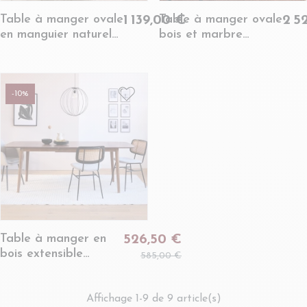
Table à manger ovale
Table à manger ovale
1 139,00 €
2 5
en manguier naturel
bois et marbre
10 places L200 -
marron L210 10
CAMILA
places -
ROTTERDAM
-10%
Table à manger en
526,50 €
bois extensible
585,00 €
L180/219 - MOANA
Affichage 1-9 de 9 article(s)