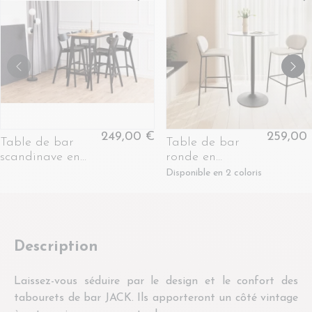
249,00 €
259,00
Table de bar
Table de bar
scandinave en
ronde en
bois et métal noir
céramique et
Disponible en 2 coloris
4 places L120 -
pied tulipe en
LETA
métal L80 -
MARSA
Description
Laissez-vous séduire par le design et le confort des
tabourets de bar JACK. Ils apporteront un côté vintage