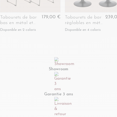
179,00 €
239,
Tabourets de bar
Tabourets de bar
bas en métal et
réglables en métal
simili (lot de 2) -
noir et tissu (lot de
Disponible en 2 coloris
Disponible en 4 coloris
LILIAN
2) - RAPHAEL
Showroom
Garantie 3 ans